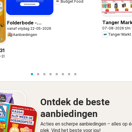
Budget Food
Tanger Mark
Folderbode -
07-08-2026 t/m
vanaf vrijdag 22-05-2026
folder
Aanbiedingen in de
Tanger Markt
Aanbiedingen
app
31
8-2026
Ontdek de beste
aanbiedingen
Acties en scherpe aanbiedingen – alles op 
plek. Vind het beste voor jou!