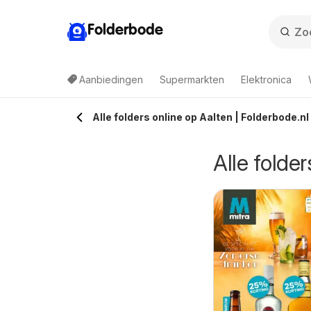
Folderbode
Aanbiedingen
Supermarkten
Elektronica
Alle folders online op Aalten | Folderbode.nl
Alle folder
anzijn folder
9-08-2026 t/m 22-08-2026
Budget Food folder
Ranzijn
07-08-2026 t/m 09-08-2026
- Weekendfolder