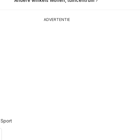
Andere winkels Wonen, tuincentrum
ADVERTENTIE
 Sport