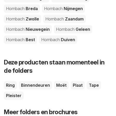
Hornbach
Breda
Hornbach
Nijmegen
Hornbach
Zwolle
Hornbach
Zaandam
Hornbach
Nieuwegein
Hornbach
Geleen
Hornbach
Best
Hornbach
Duiven
Deze producten staan momenteel in
de folders
Ring
Binnendeuren
Moët
Plaat
Tape
Pleister
Meer folders en brochures