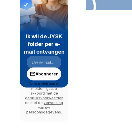
Ik wil de JYSK
folder per e-
mail ontvangen
Abonneren
Door u zich aan te
melden, gaat u
akkoord met de
gebruiksvoorwaarden
en met de
verwerking
van uw
persoonsgegevens
.