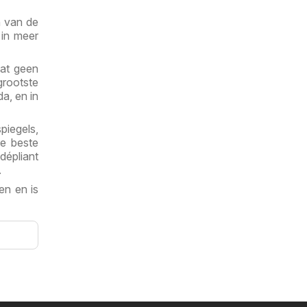
n van de
 in meer
wat geen
grootste
a, en in
iegels,
De beste
dépliant
.
n en is