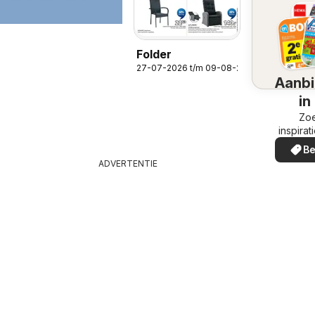
Folder
27-07-2026 t/m 09-08-2026
Aanbi
in
omg
Zoe
inspirat
de aanb
Be
in uw
ADVERTENTIE