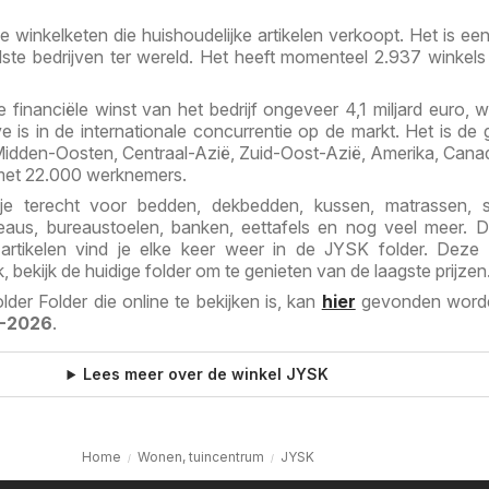
winkelketen die huishoudelijke artikelen verkoopt. Het is ee
ste bedrijven ter wereld. Het heeft momenteel 2.937 winkels
financiële winst van het bedrijf ongeveer 4,1 miljard euro, 
 is in de internationale concurrentie op de markt. Het is de 
Midden-Oosten, Centraal-Azië, Zuid-Oost-Azië, Amerika, Canad
 met 22.000 werknemers.
je terecht voor bedden, dekbedden, kussen, matrassen, sp
eaus, bureaustoelen, banken, eettafels en nog veel meer. 
artikelen vind je elke keer weer in de JYSK folder. Deze 
, bekijk de huidige folder om te genieten van de laagste prijzen
der Folder die online te bekijken is, kan
hier
gevonden worde
-2026
.
Lees meer over de winkel JYSK
Home
Wonen, tuincentrum
JYSK