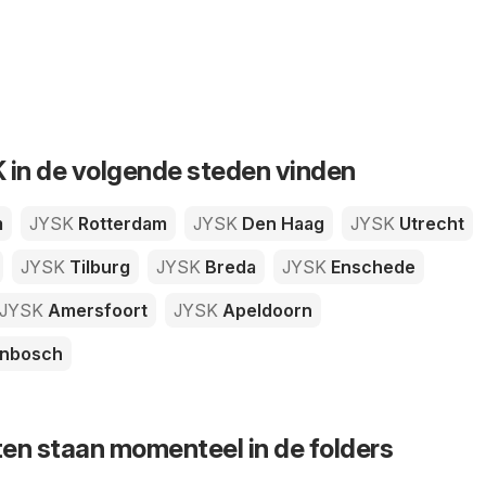
 in de volgende steden vinden
m
JYSK
Rotterdam
JYSK
Den Haag
JYSK
Utrecht
JYSK
Tilburg
JYSK
Breda
JYSK
Enschede
JYSK
Amersfoort
JYSK
Apeldoorn
enbosch
en staan momenteel in de folders