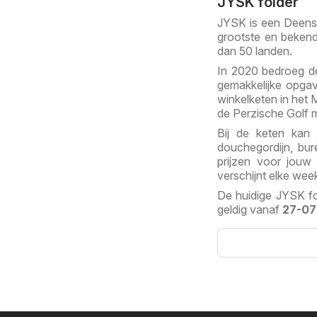
JYSK folder
JYSK is een Deense 
grootste en bekend
dan 50 landen.
In 2020 bedroeg de 
gemakkelijke opgave
winkelketen in het 
de Perzische Golf
Bij de keten kan 
douchegordijn, bur
prijzen voor jouw 
verschijnt elke week
De huidige JYSK fol
geldig vanaf
27-07