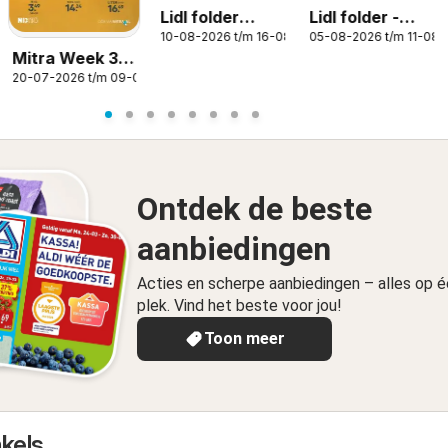
Lidl folder
Lidl folder -
10-08-2026 t/m 16-08-2026
05-08-2026 t/m 11-08
week 33
Non food
Mitra Week 30
20-07-2026 t/m 09-08-2026
& 31
Ontdek de beste
aanbiedingen
Acties en scherpe aanbiedingen – alles op 
plek. Vind het beste voor jou!
Toon meer
nkels