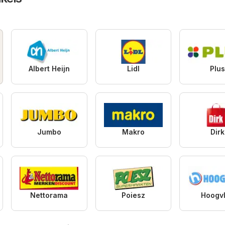
Albert Heijn
Lidl
Plu
Jumbo
Makro
Dirk
Nettorama
Poiesz
Hoogvl