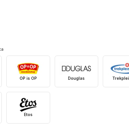
ca
OP is OP
Douglas
Trekplei
Etos