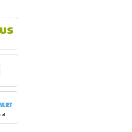
s
iet