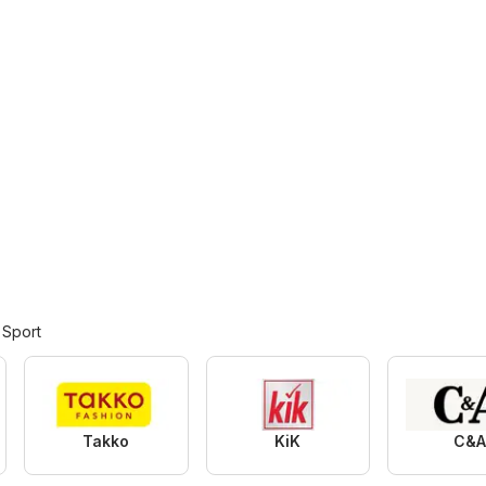
 Sport
Takko
KiK
C&