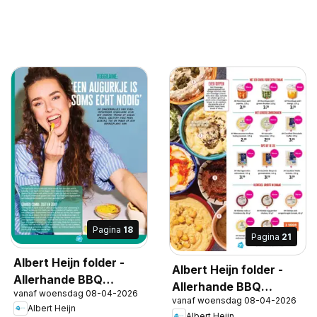
Pagina
18
Pagina
21
Albert Heijn folder -
Albert Heijn folder -
Allerhande BBQ
Allerhande BBQ
vanaf woensdag 08-04-2026
special
vanaf woensdag 08-04-2026
special
Albert Heijn
Albert Heijn