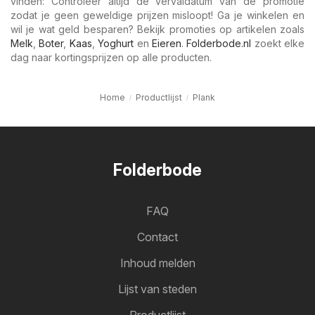
vinden: Controleer altijd de vervaldatum van de promotie
zodat je geen geweldige prijzen misloopt! Ga je winkelen en
wil je wat geld besparen? Bekijk promoties op artikelen zoals
Melk
,
Boter
,
Kaas
,
Yoghurt
en
Eieren
.
Folderbode.nl
zoekt elke
dag naar kortingsprijzen op alle producten.
Home
Productlijst
Plank
Folderbode
FAQ
Contact
Inhoud melden
Lijst van steden
Productlijst