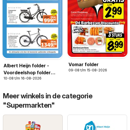
Vomar folder
Albert Heijn folder -
09-08 t/m 15-08-2026
Voordeelshop folder
10-08 t/m 16-08-2026
week 33
Meer winkels in de categorie
"Supermarkten"