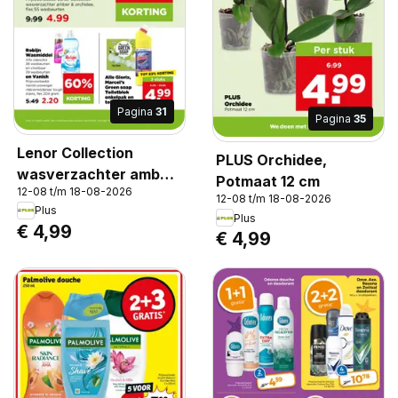
Pagina
31
Pagina
35
Lenor Collection
PLUS Orchidee,
wasverzachter amber
Potmaat 12 cm
12-08 t/m 18-08-2026
& orchidee, fles 55
12-08 t/m 18-08-2026
Plus
wasbeurten, Lenor
Plus
€ 4,99
€ 4,99
Collection
wasverzachter amber
& orchidee, fles 55
wasbeurten