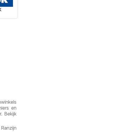
K
nwinkels
niers en
. Bekijk
. Ranzijn