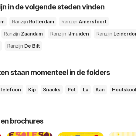
ijn in de volgende steden vinden
am
Ranzijn
Rotterdam
Ranzijn
Amersfoort
Ranzijn
Zaandam
Ranzijn
IJmuiden
Ranzijn
Leiderdo
Ranzijn
De Bilt
en staan momenteel in de folders
Telefoon
Kip
Snacks
Pot
La
Kan
Houtskoo
 en brochures