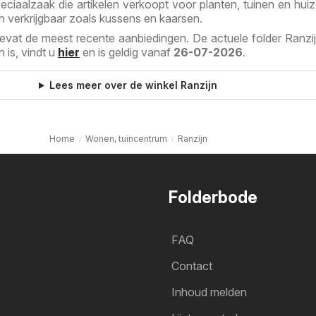
speciaalzaak die artikelen verkoopt voor planten, tuinen en hui
en verkrijgbaar zoals kussens en kaarsen.
evat de meest recente aanbiedingen. De actuele folder Ranzij
n is, vindt u
hier
en is geldig vanaf
26-07-2026
.
Lees meer over de winkel Ranzijn
Home
Wonen, tuincentrum
Ranzijn
Folderbode
FAQ
Contact
Inhoud melden