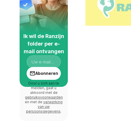
Ik wil de Ranzijn
folder per e-
mail ontvangen
Abonneren
Door u zich aan te
melden, gaat u
akkoord met de
gebruiksvoorwaarden
en met de
verwerking
van uw
persoonsgegevens
.