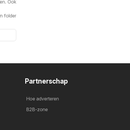
zen. Ook
n folder
Partnerschap
Hoe adverteren
B2B-zone