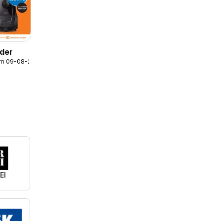
lder
/m 09-08-2026
EI