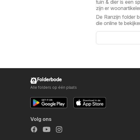
tuin & dier is een 
zijn er woonartikel
De Ranzijn folder b
die online te bekijke
Folderbode
Alle folders op één plaats
Volg ons