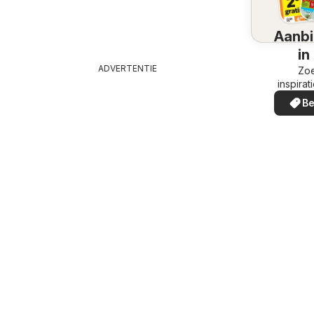
Aanbi
in
ADVERTENTIE
omg
Zoe
inspirat
de aanb
Be
in uw