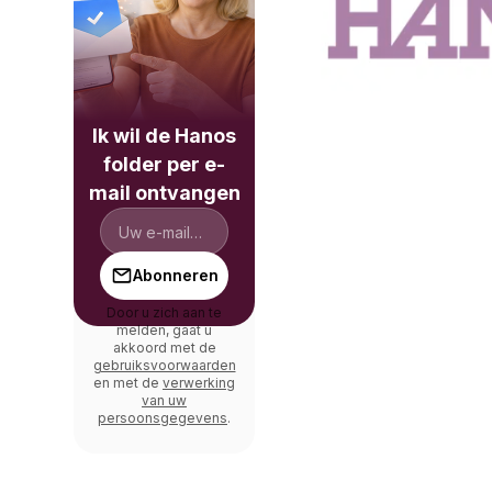
Ik wil de Hanos
folder per e-
mail ontvangen
Abonneren
Door u zich aan te
melden, gaat u
akkoord met de
gebruiksvoorwaarden
en met de
verwerking
van uw
persoonsgegevens
.