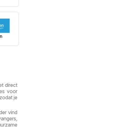
on
t direct
ies voor
zodat je
der vind
vangers,
duurzame