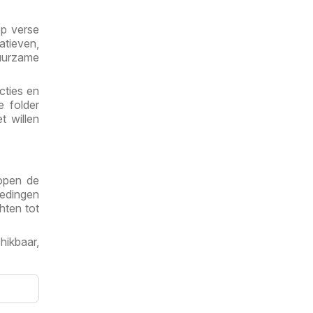
op verse
tieven,
urzame
cties en
e folder
t willen
lopen de
iedingen
hten tot
hikbaar,