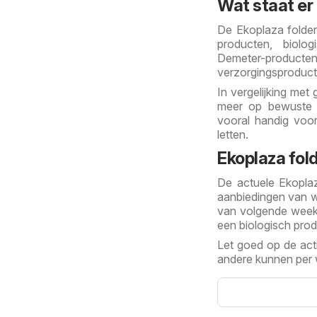
Wat staat er
De Ekoplaza folder 
producten, biolog
Demeter-produc
verzorgingsproduct
In vergelijking met
meer op bewuste p
vooral handig voor
letten.
Ekoplaza fol
De actuele Ekoplaz
aanbiedingen van w
van volgende week b
een biologisch prod
Let goed op de acti
andere kunnen per w