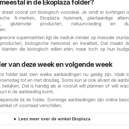
 meestal in de Ekoplaza folder?
draait vooral om biologisch voordeel. Je vindt er kortingen 
ische A-merken, Ekoplaza huismerk, plantaardige alterna
ten, glutenvrije producten, natuurvoeding en du
en.
 gewone supermarkten ligt de nadruk minder op massale stunta
roducten, biologische herkomst en kwaliteit. Dat maakt d
 klanten die biologisch willen eten, maar toch op hun budge
der van deze week en volgende week
a folder laat zien welke aanbiedingen nu geldig zijn. Vaak 
oensdag tot en met dinsdag. Soms kun je ook alvast de aanb
ekijken. Dat is handig als je vooruit wilt plannen of wilt wac
uct in de aanbieding komt.
eperiode bij de folder. Sommige aanbiedingen zijn online besc
inkel of voorraad verschillen.
Lees meer over de winkel Ekoplaza