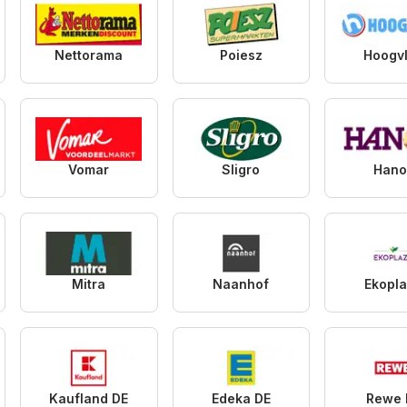
Nettorama
Poiesz
Hoogvl
Vomar
Sligro
Hano
Mitra
Naanhof
Ekopl
Kaufland DE
Edeka DE
Rewe 