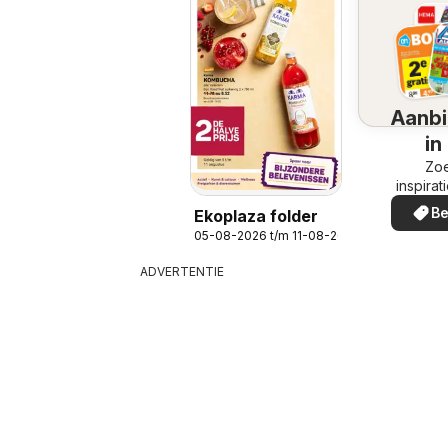
Aanbi
in
omg
Zoe
inspirat
de aanb
Be
Ekoplaza folder
in uw
05-08-2026 t/m 11-08-2026
ADVERTENTIE