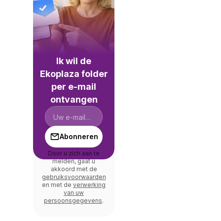
Ik wil de
Ekoplaza folder
per e-mail
ontvangen
Abonneren
Door u zich aan te
melden, gaat u
akkoord met de
gebruiksvoorwaarden
en met de
verwerking
van uw
persoonsgegevens
.