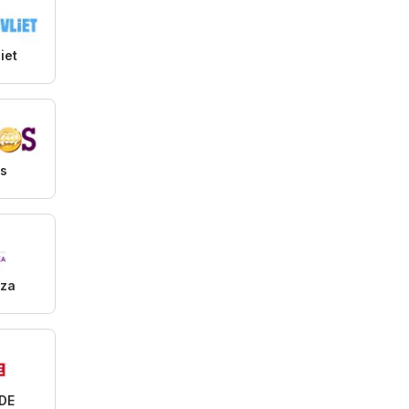
iet
s
aza
DE