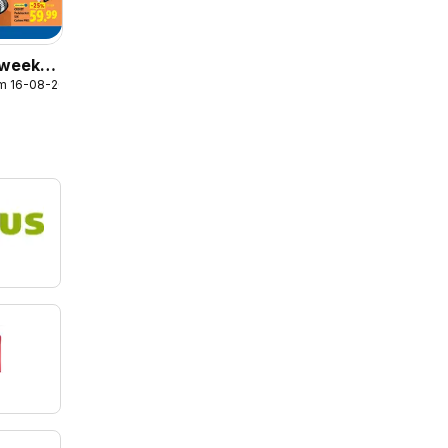
r week
/m 16-08-2026
s