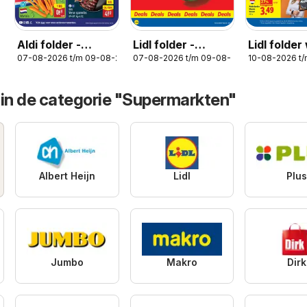
Lidl folder -
Lidl folde
Aldi folder -
07-08-2026 t/m 09-08-2026
10-08-2026 t
07-08-2026 t/m 09-08-2026
Weekenddeals
33
Weekendfolder
 in de categorie "Supermarkten"
Albert Heijn
Lidl
Plu
Jumbo
Makro
Dirk