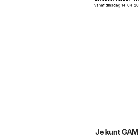
vanaf dinsdag 14-04-2
Gereedschap
Special
Je kunt GAM