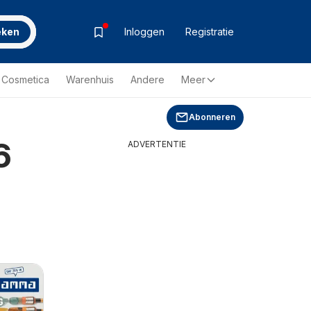
eken
Inloggen
Registratie
& Cosmetica
Warenhuis
Andere
Meer
Abonneren
6
ADVERTENTIE