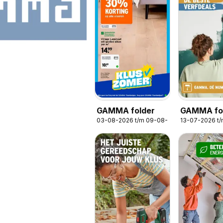
GAMMA folder
GAMMA fol
03-08-2026 t/m 09-08-2026
13-07-2026 t
De nummer 
verf