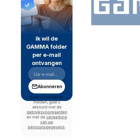
Ik wil de
GAMMA folder
per e-mail
ontvangen
Abonneren
Door u zich aan te
melden, gaat u
akkoord met de
gebruiksvoorwaarden
en met de
verwerking
van uw
persoonsgegevens
.