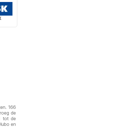
K
ten. 166
droeg de
 tot de
 Hubo en