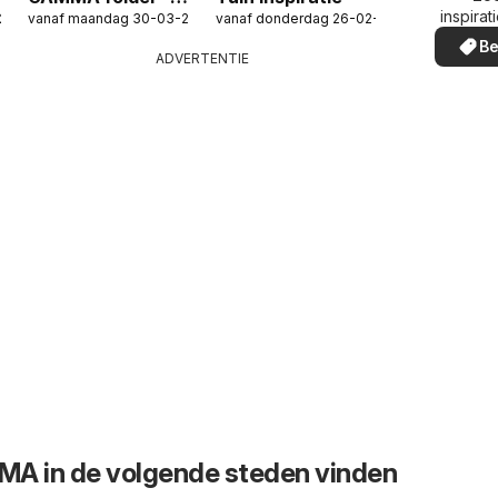
inspirat
026
vanaf maandag 30-03-2026
vanaf donderdag 26-02-2026
Tuinmeubelen
de aanb
Be
special
in uw
ADVERTENTIE
MA in de volgende steden vinden