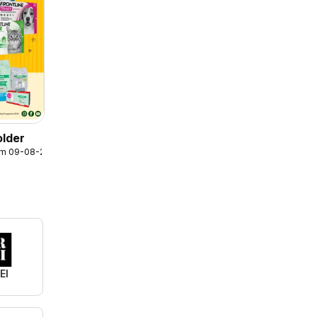
older
/m 09-08-2026
EI