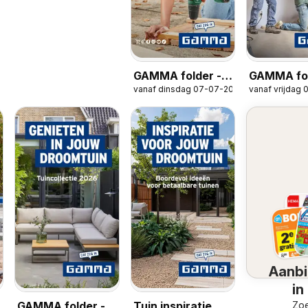
GAMMA folder -
GAMMA fol
vanaf dinsdag 07-07-2026
vanaf vrijdag
Gereedschap
Isolatiespe
special
Aanbi
in
omg
Zoe
GAMMA folder -
Tuin inspiratie