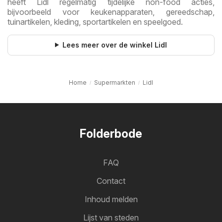
heeft Lidl regelmatig tijdelijke non-food acties,
bijvoorbeeld voor keukenapparaten, gereedschap,
tuinartikelen, kleding, sportartikelen en speelgoed.
Lees meer over de winkel Lidl
Home
Supermarkten
Lidl
Folderbode
FAQ
Contact
Inhoud melden
Lijst van steden