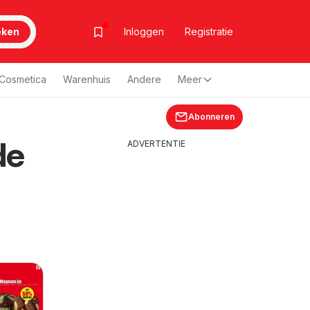
eken
Inloggen
Registratie
& Cosmetica
Warenhuis
Andere
Meer
Abonneren
de
ADVERTENTIE