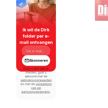
Ik wil de Dirk
folder per e-
mail ontvangen
Abonneren
Door u zich aan te
melden, gaat u
akkoord met de
gebruiksvoorwaarden
en met de
verwerking
van uw
persoonsgegevens
.