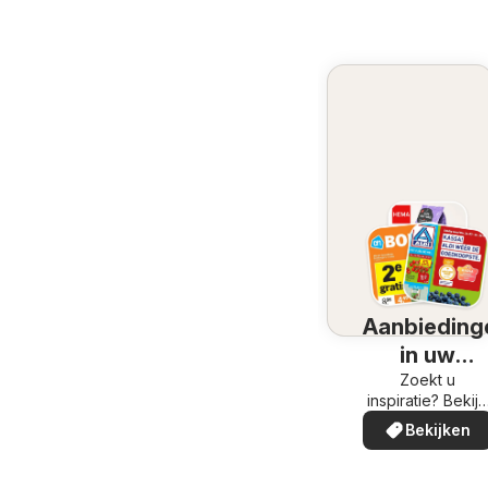
Aanbieding
in uw
omgeving
Zoekt u
inspiratie? Bekijk
de aanbiedinge
Bekijken
in uw buurt!