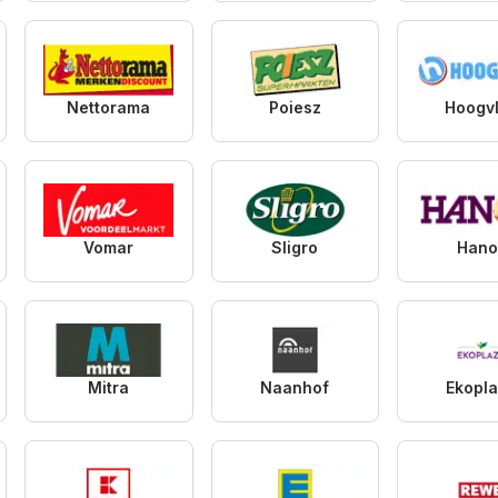
Nettorama
Poiesz
Hoogvl
Vomar
Sligro
Hano
Mitra
Naanhof
Ekopl