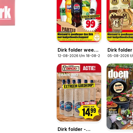
Dirk folder week
Dirk folde
12-08-2026 t/m 18-08-2026
05-08-2026 t
33
32
Dirk folder -