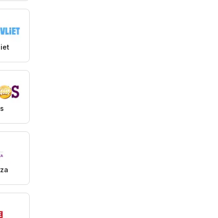
iet
s
aza