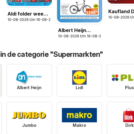
2026
Kaufland 
Aldi folder week
10-08-2026 t
Folder
10-08-2026 t/m 16-08-2026
33
Albert Heijn
10-08-2026 t/m 16-08-2026
folder -
Voordeelshop
folder week 33
 in de categorie "Supermarkten"
Albert Heijn
Lidl
Plu
Jumbo
Makro
Dirk