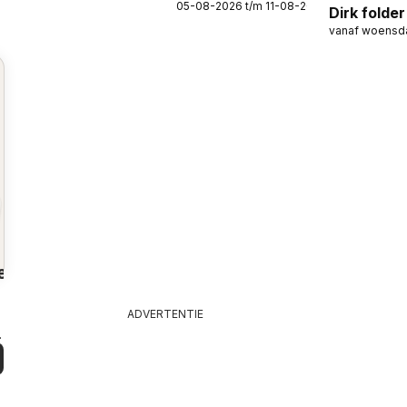
05-08-2026 t/m 11-08-2026
Super Dirck 3
Dirk folder
vanaf woensd
Lekker Do
en
ADVERTENTIE
n