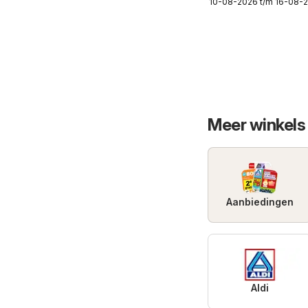
10-08-2026 t/m 16-08-
33
Meer winkels
Aanbiedingen
Aldi