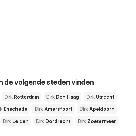
 in de volgende steden vinden
Dirk
Rotterdam
Dirk
Den Haag
Dirk
Utrecht
rk
Enschede
Dirk
Amersfoort
Dirk
Apeldoorn
Dirk
Leiden
Dirk
Dordrecht
Dirk
Zoetermeer