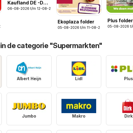
Kaufland DE -DE
06-08-2026 t/m 12-08-2026
Folder
Plus folde
Ekoplaza folder
-2026
05-08-2026 t
32
05-08-2026 t/m 11-08-2026
 in de categorie "Supermarkten"
Albert Heijn
Lidl
Plu
Jumbo
Makro
Dirk