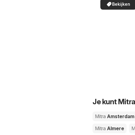
de aanbiedinge
Bekijken
in uw buurt!
Je kunt Mitr
Mitra
Amsterdam
Mitra
Almere
M