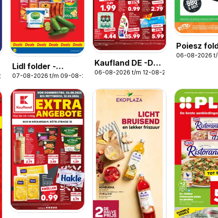
Poiesz fold
06-08-2026 t
Weekenda
Kaufland DE -DE
Lidl folder -
06-08-2026 t/m 12-08-2026
Folder
07-08-2026 t/m 09-08-2026
-2026
Weekenddeals