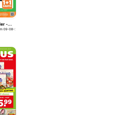
er -
/m 09-08-2026
cties