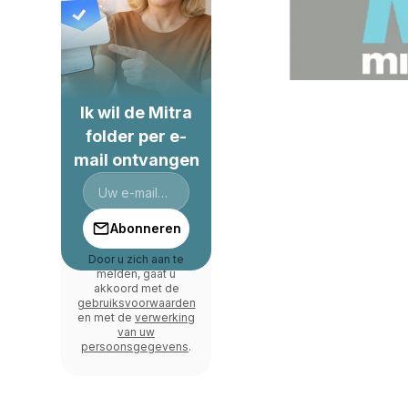
Ik wil de Mitra
folder per e-
mail ontvangen
Abonneren
Door u zich aan te
melden, gaat u
akkoord met de
gebruiksvoorwaarden
en met de
verwerking
van uw
persoonsgegevens
.