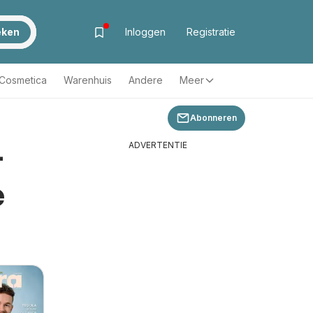
eken
Inloggen
Registratie
& Cosmetica
Warenhuis
Andere
Meer
Abonneren
-
ADVERTENTIE
e