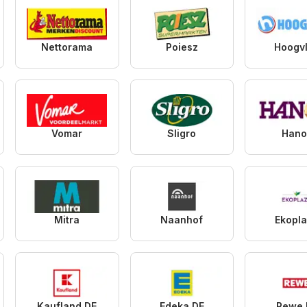
Nettorama
Poiesz
Hoogvl
Vomar
Sligro
Hano
Mitra
Naanhof
Ekopl
Kaufland DE
Edeka DE
Rewe 