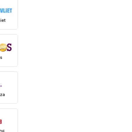
iet
s
aza
DE