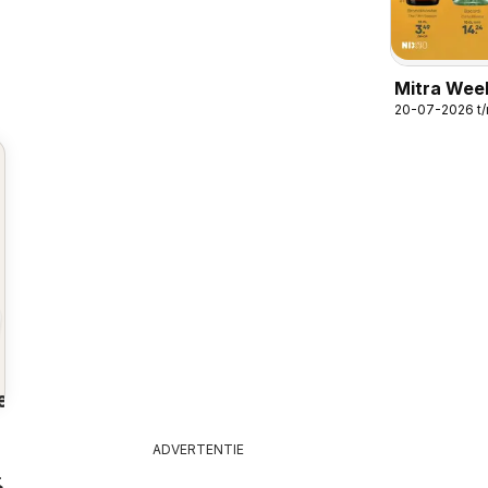
Mitra Wee
20-07-2026 t
31
en
ADVERTENTIE