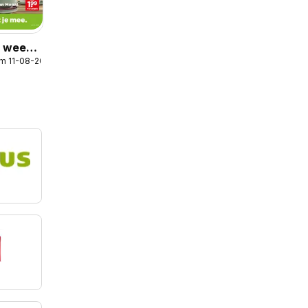
r week
/m 11-08-2026
s