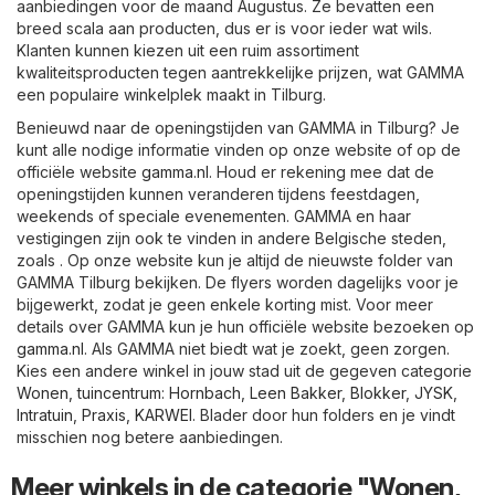
aanbiedingen voor de maand Augustus. Ze bevatten een
breed scala aan producten, dus er is voor ieder wat wils.
Klanten kunnen kiezen uit een ruim assortiment
kwaliteitsproducten tegen aantrekkelijke prijzen, wat GAMMA
een populaire winkelplek maakt in Tilburg.
Benieuwd naar de openingstijden van GAMMA in Tilburg? Je
kunt alle nodige informatie vinden op onze website of op de
officiële website
gamma.nl
. Houd er rekening mee dat de
openingstijden kunnen veranderen tijdens feestdagen,
weekends of speciale evenementen. GAMMA en haar
vestigingen zijn ook te vinden in andere Belgische steden,
zoals . Op onze website kun je altijd de nieuwste folder van
GAMMA Tilburg bekijken. De flyers worden dagelijks voor je
bijgewerkt, zodat je geen enkele korting mist. Voor meer
details over GAMMA kun je hun officiële website bezoeken op
gamma.nl
. Als GAMMA niet biedt wat je zoekt, geen zorgen.
Kies een andere winkel in jouw stad uit de gegeven categorie
Wonen, tuincentrum
:
Hornbach
,
Leen Bakker
,
Blokker
,
JYSK
,
Intratuin
,
Praxis
,
KARWEI
. Blader door hun folders en je vindt
misschien nog betere aanbiedingen.
Meer winkels in de categorie "Wonen,