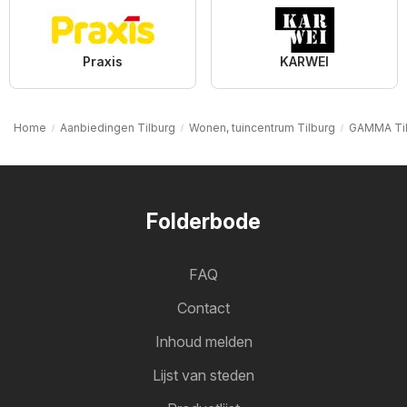
Praxis
KARWEI
Home
Aanbiedingen Tilburg
Wonen, tuincentrum Tilburg
GAMMA Til
Folderbode
FAQ
Contact
Inhoud melden
Lijst van steden