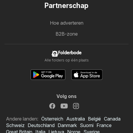
Partnerschap
Hoe adverteren
B2B-zone
Folderbode
Alle folders op één plaats
Volg ons
Andere landen:
Österreich
Australia
België
Canada
Schweiz
Deutschland
Danmark
Suomi
France
Great Britain
Italia
Lietuva
Norge
Sverige