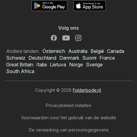
Volg ons
Andere landen:
Österreich
Australia
België
Canada
Schweiz
Deutschland
Danmark
Suomi
France
Great Britain
Italia
Lietuva
Norge
Sverige
South Africa
Copyright © 2026
Folderbode.nl
.
Privacybeleid instellen
Voorwaarden voor het gebruik van de website
De verwerking van persoonsgegevens
Hanos folder