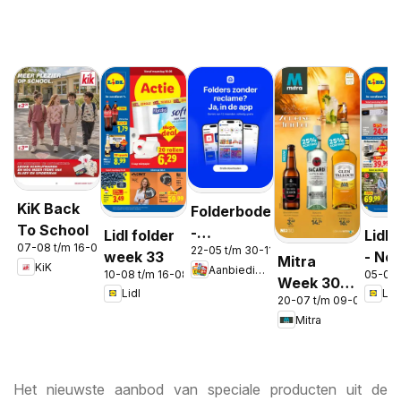
KiK Back
Folderbode
To School
-
Lidl folder
Lidl 
07-08 t/m 16-08-2026
22-05 t/m 30-11-2026
Aanbiedingen
week 33
- No
Mitra
KiK
Aanbiedingen
in de app
10-08 t/m 16-08-2026
05-08 
Week 30 &
Lidl
Lidl
20-07 t/m 09-08-2026
31
Mitra
Het nieuwste aanbod van speciale producten uit de