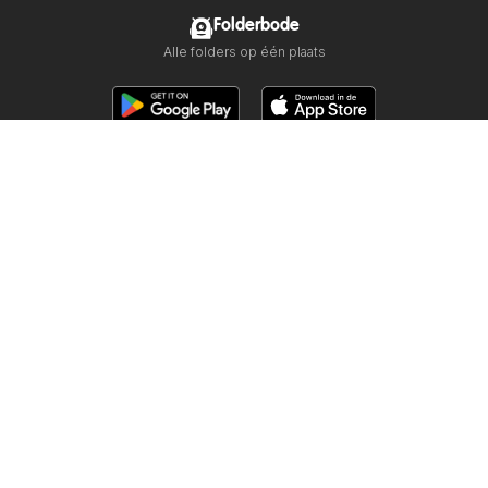
Folderbode
Alle folders op één plaats
Volg ons
Andere landen:
Österreich
Australia
België
Canada
Schweiz
Deutschland
Danmark
Suomi
France
Great Britain
Italia
Lietuva
Norge
Sverige
South Africa
Copyright © 2026
Folderbode.nl
.
Privacybeleid instellen