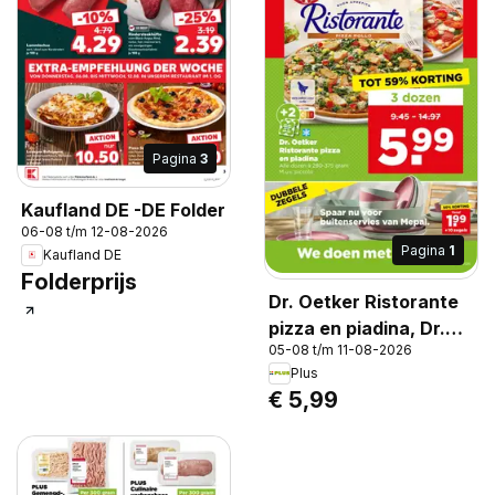
Pagina
3
Kaufland DE -DE Folder
06-08 t/m 12-08-2026
Pagina
1
Kaufland DE
Folderprijs
Dr. Oetker Ristorante
pizza en piadina, Dr.
05-08 t/m 11-08-2026
Oetker Ristorante
Plus
pizza pollo
€ 5,99