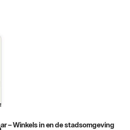
en
r – Winkels in en de stadsomgeving
n