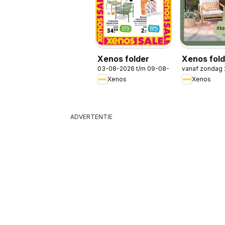
Xenos folder
Xenos fold
03-08-2026 t/m 09-08-2026
vanaf zondag
Tuinmagaz
Xenos
Xenos
ADVERTENTIE