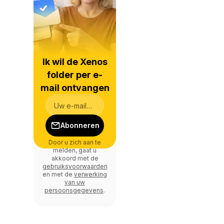
Ik wil de Xenos
folder per e-
mail ontvangen
Abonneren
Door u zich aan te
melden, gaat u
akkoord met de
gebruiksvoorwaarden
en met de
verwerking
van uw
persoonsgegevens
.