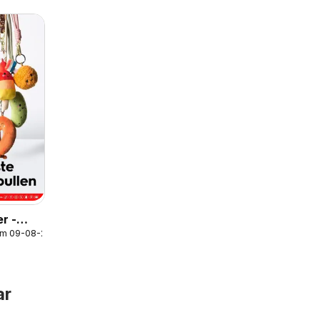
r -
/m 09-08-2026
ar