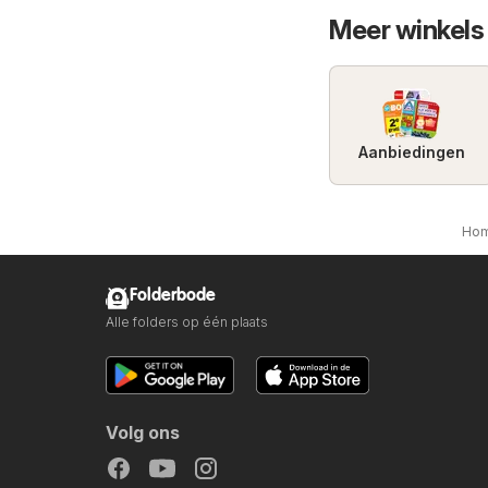
Meer winkels
Aanbiedingen
Ho
Folderbode
Alle folders op één plaats
Volg ons