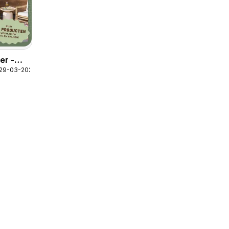
er -
 29-03-2026
ine