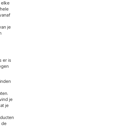
 elke
 hele
 vanaf
van je
n
 er is
tegen
vinden
ten.
vind je
at je
n
oducten
n de