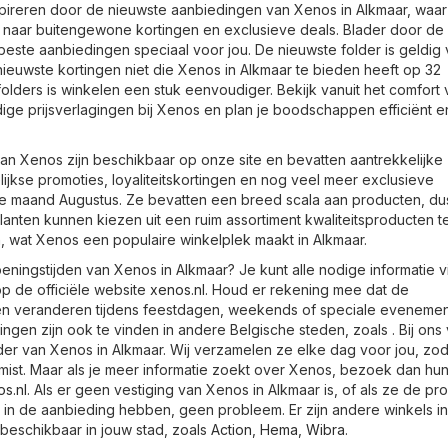
spireren door de nieuwste aanbiedingen van Xenos in Alkmaar, waar
 naar buitengewone kortingen en exclusieve deals. Blader door de
beste aanbiedingen speciaal voor jou. De nieuwste folder is geldig
ieuwste kortingen niet die Xenos in Alkmaar te bieden heeft op 32
folders is winkelen een stuk eenvoudiger. Bekijk vanuit het comfort 
ige prijsverlagingen bij Xenos en plan je boodschappen efficiënt e
an Xenos zijn beschikbaar op onze site en bevatten aantrekkelijke
ijkse promoties, loyaliteitskortingen en nog veel meer exclusieve
 maand Augustus. Ze bevatten een breed scala aan producten, dus
Klanten kunnen kiezen uit een ruim assortiment kwaliteitsproducten 
n, wat Xenos een populaire winkelplek maakt in Alkmaar.
ningstijden van Xenos in Alkmaar? Je kunt alle nodige informatie 
p de officiële website
xenos.nl
. Houd er rekening mee dat de
en veranderen tijdens feestdagen, weekends of speciale evenemen
ngen zijn ook te vinden in andere Belgische steden, zoals . Bij ons 
lder van Xenos in Alkmaar. Wij verzamelen ze elke dag voor jou, zod
mist. Maar als je meer informatie zoekt over Xenos, bezoek dan hu
s.nl
. Als er geen vestiging van Xenos in Alkmaar is, of als ze de pr
t in de aanbieding hebben, geen probleem. Er zijn andere winkels i
beschikbaar in jouw stad, zoals
Action
,
Hema
,
Wibra
.