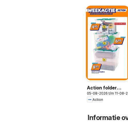
Action folder
05-08-2026 t/m 11-08-
week 32
Action
Informatie o