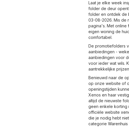
Laat je elke week in
folder de deur opent
folder en ontdek de 
03-08-2026. Mis de n
pagina's. Met online 
eigen woning de huid
comfortabel.
De promotiefolders v
aanbiedingen - wekel
aanbiedingen voor de
voor ieder wat wils. 
aantrekkelijke prijze
Benieuwd naar de ope
op onze website of o
openingstijden kunn
Xenos en haar vestigi
altijd de nieuwste fo
geen enkele korting 
officiële website
xeno
die je nodig hebt nie
categorie
Warenhuis