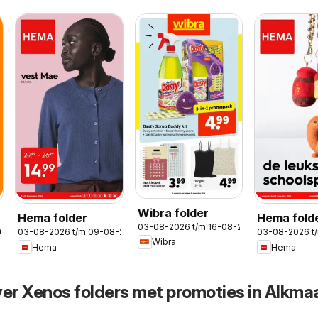
Wibra folder
Hema folder
Hema folde
03-08-2026 t/m 16-08-2026
2026
03-08-2026 t/m 09-08-2026
03-08-2026 t
Magazine
Wibra
Hema
Hema
ver Xenos folders met promoties in Alkma