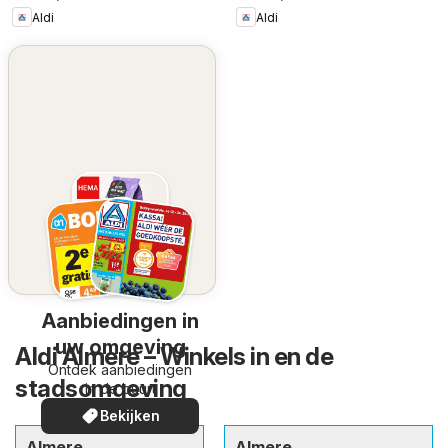
Aldi
Aldi
Aanbiedingen in
uw omgeving
Aldi Almere – Winkels in en de
Ontdek aanbiedingen
stadsomgeving
in de buurt
Bekijken
Almere
Almere