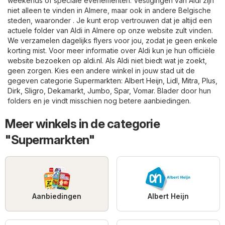
weekends of speciale evenementen. Vestigingen van Aldi zijn
niet alleen te vinden in Almere, maar ook in andere Belgische
steden, waaronder . Je kunt erop vertrouwen dat je altijd een
actuele folder van Aldi in Almere op onze website zult vinden.
We verzamelen dagelijks flyers voor jou, zodat je geen enkele
korting mist. Voor meer informatie over Aldi kun je hun officiële
website bezoeken op
aldi.nl
. Als Aldi niet biedt wat je zoekt,
geen zorgen. Kies een andere winkel in jouw stad uit de
gegeven categorie
Supermarkten
:
Albert Heijn
,
Lidl
,
Mitra
,
Plus
,
Dirk
,
Sligro
,
Dekamarkt
,
Jumbo
,
Spar
,
Vomar
. Blader door hun
folders en je vindt misschien nog betere aanbiedingen.
Meer winkels in de categorie
"Supermarkten"
Aanbiedingen
Albert Heijn