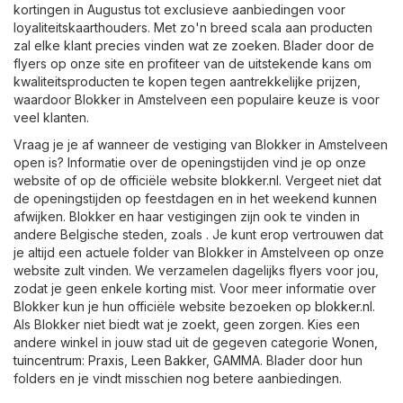
kortingen in Augustus tot exclusieve aanbiedingen voor
loyaliteitskaarthouders. Met zo'n breed scala aan producten
zal elke klant precies vinden wat ze zoeken. Blader door de
flyers op onze site en profiteer van de uitstekende kans om
kwaliteitsproducten te kopen tegen aantrekkelijke prijzen,
waardoor Blokker in Amstelveen een populaire keuze is voor
veel klanten.
Vraag je je af wanneer de vestiging van Blokker in Amstelveen
open is? Informatie over de openingstijden vind je op onze
website of op de officiële website
blokker.nl
. Vergeet niet dat
de openingstijden op feestdagen en in het weekend kunnen
afwijken. Blokker en haar vestigingen zijn ook te vinden in
andere Belgische steden, zoals . Je kunt erop vertrouwen dat
je altijd een actuele folder van Blokker in Amstelveen op onze
website zult vinden. We verzamelen dagelijks flyers voor jou,
zodat je geen enkele korting mist. Voor meer informatie over
Blokker kun je hun officiële website bezoeken op
blokker.nl
.
Als Blokker niet biedt wat je zoekt, geen zorgen. Kies een
andere winkel in jouw stad uit de gegeven categorie
Wonen,
tuincentrum
:
Praxis
,
Leen Bakker
,
GAMMA
. Blader door hun
folders en je vindt misschien nog betere aanbiedingen.