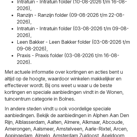
Intratuin - Intratuin folder (10-08-2026 t/m 16-08-
2026)
,
Ranzijn - Ranzijn folder (09-08-2026 t/m 22-08-
2026)
,
Intratuin - Intratuin folder (03-08-2026 t/m 09-08-
2026)
,
Leen Bakker - Leen Bakker folder (03-08-2026 t/m
09-08-2026)
,
Praxis - Praxis folder (03-08-2026 t/m 16-08-
2026)
.
Met actuele informatie over kortingen en acties bent u
altijd op de hoogte, waardoor winkelen makkelijker en
effectiever wordt. Bij ons weet u waar u de beste
kortingen en speciale aanbiedingen vindt in de Wonen,
tuincentrum categorie in Bolnes.
In andere steden vindt u ook voordelige speciale
aanbiedingen. Bekijk de aanbiedingen in
Alphen Aan Den
Rijn
,
Alblasserdam
,
Aalten
,
Almere
,
Alkmaar
,
Abcoude
,
Amerongen
,
Aalsmeer
,
Amstelveen
,
Aarle-Rixtel
,
Arcen
,
Appingedam
,
Almelo
,
Amsterdam Zuidoost
,
Apeldoorn