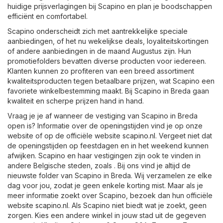
huidige prijsverlagingen bij Scapino en plan je boodschappen
efficiënt en comfortabel.
Scapino onderscheidt zich met aantrekkelijke speciale
aanbiedingen, of het nu wekelijkse deals, loyaliteitskortingen
of andere aanbiedingen in de maand Augustus zijn. Hun
promotiefolders bevatten diverse producten voor iedereen.
Klanten kunnen zo profiteren van een breed assortiment
kwaliteitsproducten tegen betaalbare prijzen, wat Scapino een
favoriete winkelbestemming maakt. Bij Scapino in Breda gaan
kwaliteit en scherpe prijzen hand in hand.
Vraag je je af wanneer de vestiging van Scapino in Breda
open is? Informatie over de openingstijden vind je op onze
website of op de officiële website
scapino.nl
. Vergeet niet dat
de openingstijden op feestdagen en in het weekend kunnen
afwijken. Scapino en haar vestigingen zijn ook te vinden in
andere Belgische steden, zoals . Bij ons vind je altijd de
nieuwste folder van Scapino in Breda. Wij verzamelen ze elke
dag voor jou, zodat je geen enkele korting mist. Maar als je
meer informatie zoekt over Scapino, bezoek dan hun officiële
website
scapino.nl
. Als Scapino niet biedt wat je zoekt, geen
zorgen. Kies een andere winkel in jouw stad uit de gegeven