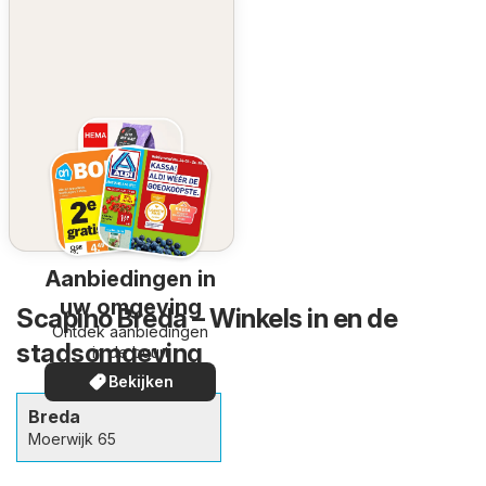
Aanbiedingen in
uw omgeving
Scapino Breda – Winkels in en de
Ontdek aanbiedingen
stadsomgeving
in de buurt
Bekijken
Breda
Moerwijk 65