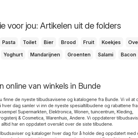
e voor jou: Artikelen uit de folders
Pasta
Toilet
Bier
Brood
Fruit
Koekjes
Ove
Yoghurt
Mandarijnen
Groenten
Salami
Bacon
 online van winkels in Bunde
u finne de nyeste tilbudsavisene og katalogene fra Bunde. Vi vil at 
å hver dag samler vi inn de nyeste spesialtilbudene og rabattene fra
 eksempel
Supermarkten
,
Elektronica
,
Wonen, tuincentrum
,
Kleding,
rogisterij & Cosmetica
,
Warenhuis
,
Andere
. Vi oppdaterer tilbudsavi
 alltid har en oppdatert oversikt over de siste tilbudene.
ilbudsaviser og kataloger hver dag for å holde deg oppdatert med 