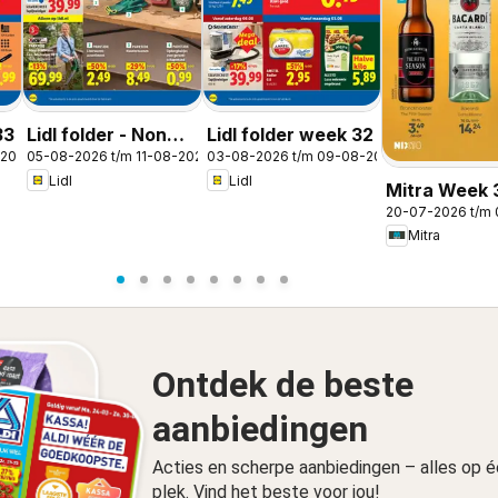
33
Lidl folder - Non
Lidl folder week 32
-2026
05-08-2026 t/m 11-08-2026
03-08-2026 t/m 09-08-2026
food
Lidl
Lidl
Mitra Week 
20-07-2026 t/m
Mitra
Ontdek de beste
aanbiedingen
Acties en scherpe aanbiedingen – alles op 
plek. Vind het beste voor jou!