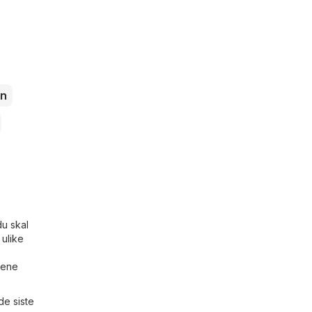
n
du skal
 ulike
sene
de siste