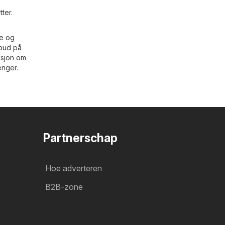
ter.
ne og
lbud på
asjon om
enger.
Partnerschap
Hoe adverteren
B2B-zone