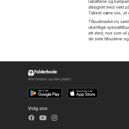
rabattene og kampanj
designet med vekt på 
Takket være oss, vil
Tilbudmaskin.no saml
ukentlige spesialtilb
ett sted, noe som vi
de siste tilbudene og
Folderbode
Alle folders op één plaats
Volg ons