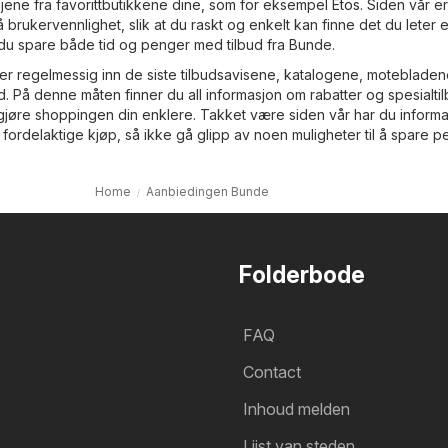
ene fra favorittbutikkene dine, som for eksempel
Etos
. Siden vår er
brukervennlighet, slik at du raskt og enkelt kan finne det du leter et
 du spare både tid og penger med tilbud fra Bunde.
er regelmessig inn de siste tilbudsavisene, katalogene, moteblade
ud. På denne måten finner du all informasjon om rabatter og spesialti
l gjøre shoppingen din enklere. Takket være siden vår har du inform
 fordelaktige kjøp, så ikke gå glipp av noen muligheter til å spare p
Home
Aanbiedingen Bunde
Folderbode
FAQ
Contact
Inhoud melden
Lijst van steden