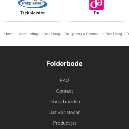
Trekpleister
Da
Home
Aanbiedingen Den Haag
Drogisterij & Cosmetica Den Haag
D
Folderbode
FAQ
Contact
Inhoud melden
Lijst van steden
Productlijst