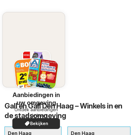
Aanbiedingen in
uw omgeving
Gall en Gall Den Haag – Winkels in en
Ontdek aanbiedingen
de stadsomgeving
in de buurt
Bekijken
Den Haag
Den Haag