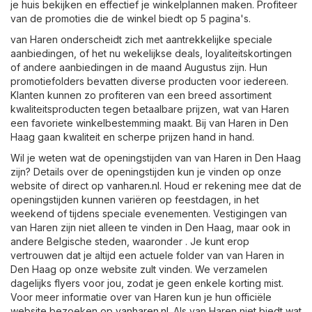
je huis bekijken en effectief je winkelplannen maken. Profiteer
van de promoties die de winkel biedt op 5 pagina's.
van Haren onderscheidt zich met aantrekkelijke speciale
aanbiedingen, of het nu wekelijkse deals, loyaliteitskortingen
of andere aanbiedingen in de maand Augustus zijn. Hun
promotiefolders bevatten diverse producten voor iedereen.
Klanten kunnen zo profiteren van een breed assortiment
kwaliteitsproducten tegen betaalbare prijzen, wat van Haren
een favoriete winkelbestemming maakt. Bij van Haren in Den
Haag gaan kwaliteit en scherpe prijzen hand in hand.
Wil je weten wat de openingstijden van van Haren in Den Haag
zijn? Details over de openingstijden kun je vinden op onze
website of direct op
vanharen.nl
. Houd er rekening mee dat de
openingstijden kunnen variëren op feestdagen, in het
weekend of tijdens speciale evenementen. Vestigingen van
van Haren zijn niet alleen te vinden in Den Haag, maar ook in
andere Belgische steden, waaronder . Je kunt erop
vertrouwen dat je altijd een actuele folder van van Haren in
Den Haag op onze website zult vinden. We verzamelen
dagelijks flyers voor jou, zodat je geen enkele korting mist.
Voor meer informatie over van Haren kun je hun officiële
website bezoeken op
vanharen.nl
. Als van Haren niet biedt wat