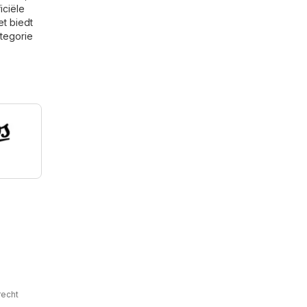
iciële
et biedt
ategorie
s
recht