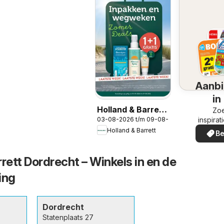
Aanbi
in
Holland & Barrett
omg
Zoe
inspirat
03-08-2026 t/m 09-08-2026
folder
de aanb
Holland & Barrett
Be
in uw
rett Dordrecht – Winkels in en de
ing
Dordrecht
Statenplaats 27