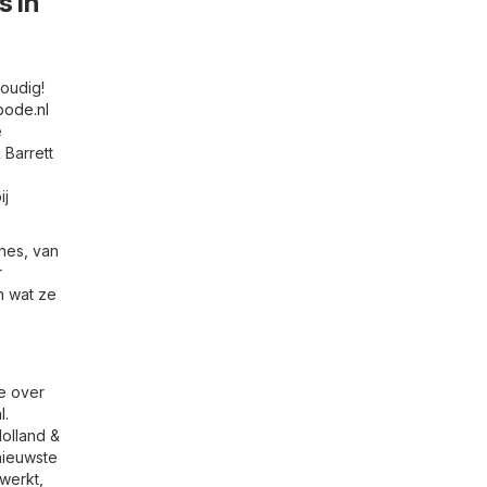
s in
voudig!
bode.nl
e
 Barrett
ij
nes, van
r
n wat ze
ie over
l
.
olland &
 nieuwste
ewerkt,