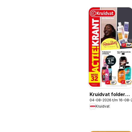
Kruidvat folder
04-08-2026 t/m 16-08-
week 32
Kruidvat