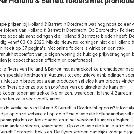
er Holland & Barrett folders met promotie
pe prijzen bij Holland & Barrett in Dordrecht was nog nooit zo een
le folders van Holland & Barrett in Dordrecht. Op
Dordrecht - Folder
uwste speciale aanbiedingen die Holland & Barrett te bieden heeft. D
ldig vanaf 03-08-2026. Mis de nieuwste kortingen niet die Holland &
n heeft op 37 pagina's. Met online folders is winkelen een stuk
anuit het comfort van je eigen woning de huidige prijsverlagingen b
 plan je boodschappen efficiënt en comfortabel.
 je flyers van Holland & Barrett met aantrekkelijke promotiecampag
 en speciale kortingen in Augustus tot exclusieve aanbiedingen voo
rs. Met zo'n breed scala aan producten zal elke klant precies vinde
de flyers op onze site en profiteer van de uitstekende kans om
e kopen tegen aantrekkelijke prijzen, waardoor Holland & Barrett in
ire keuze is voor veel klanten.
r de vestiging van Holland & Barrett in Dordrecht open is? Informat
nd je op onze website of op de officiële website
hollandandbarrett.n
openingstijden op feestdagen en in het weekend kunnen afwijken. H
den in andere steden, waaronder: . Op onze website kun je altijd de
Barrett Dordrecht bekijken. De flyers worden dagelijks voor je bijg