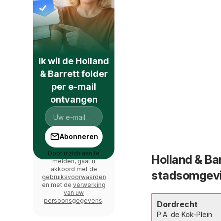
Ik wil de Holland
& Barrett folder
per e-mail
ontvangen
Abonneren
Door u zich aan te
Holland & Bar
melden, gaat u
akkoord met de
stadsomgev
gebruiksvoorwaarden
en met de
verwerking
van uw
persoonsgegevens
.
Dordrecht
P.A. de Kok-Plein