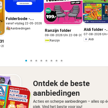
Folderbode -
vanaf vrijdag 22-05-2026
Aanbiedingen in de
Aanbiedingen
Aldi folder -
app
Ranzijn folder
07-08-2026 t/m
Weekendfol
09-08-2026 t/m 22-08-2026
Aldi
Ranzijn
31
8-2026
Ontdek de beste
aanbiedingen
Acties en scherpe aanbiedingen – alles op 
plek. Vind het beste voor jou!