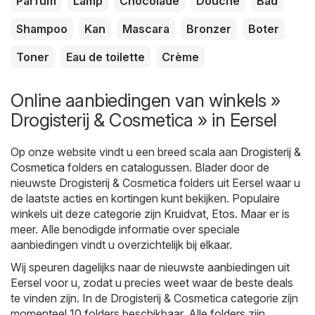
Parfum
Lamp
Chocolade
Douche
Bad
Shampoo
Kan
Mascara
Bronzer
Boter
Toner
Eau de toilette
Crème
Online aanbiedingen van winkels »
Drogisterij & Cosmetica » in Eersel
Op onze website vindt u een breed scala aan
Drogisterij &
Cosmetica
folders en catalogussen. Blader door de
nieuwste Drogisterij & Cosmetica folders uit Eersel waar u
de laatste acties en kortingen kunt bekijken. Populaire
winkels uit deze categorie zijn
Kruidvat
,
Etos
. Maar er is
meer. Alle benodigde informatie over speciale
aanbiedingen vindt u overzichtelijk bij elkaar.
Wij speuren dagelijks naar de nieuwste aanbiedingen uit
Eersel voor u, zodat u precies weet waar de beste deals
te vinden zijn. In de Drogisterij & Cosmetica categorie zijn
momenteel 10 folders beschikbaar. Alle folders zijn