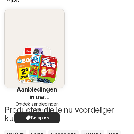
Etos
Aanbiedingen
in uw
Ontdek aanbiedingen
omgeving
Producten die je nu voordeliger
in de buurt
kunt kopen
Bekijken