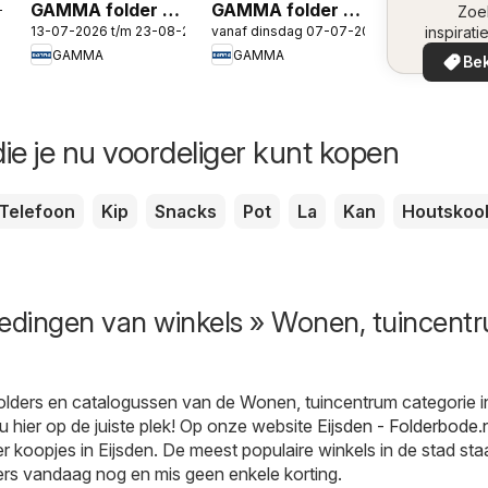
GAMMA folder -
GAMMA folder -
-2026
omge
Zoe
13-07-2026 t/m 23-08-2026
vanaf dinsdag 07-07-2026
inspirati
De nummer 1 in
Gereedschap
de aanb
GAMMA
GAMMA
verf
special
Bek
in uw 
ie je nu voordeliger kunt kopen
Telefoon
Kip
Snacks
Pot
La
Kan
Houtskoo
iedingen van winkels » Wonen, tuincent
folders en catalogussen van de Wonen, tuincentrum categorie i
 u hier op de juiste plek! Op onze website
Eijsden - Folderbode.n
er koopjes in Eijsden. De meest populaire winkels in de stad sta
rs vandaag nog en mis geen enkele korting.