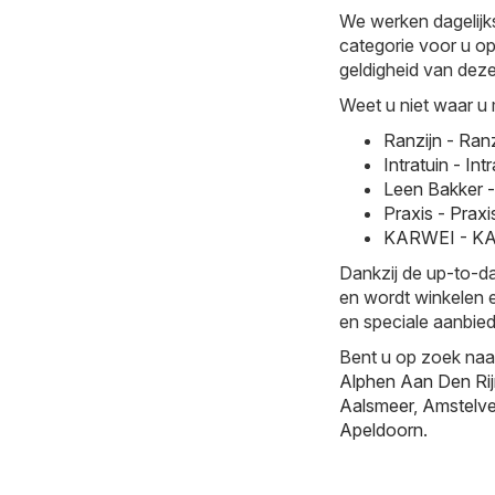
We werken dagelijk
categorie voor u op
geldigheid van deze 
Weet u niet waar u 
Ranzijn - Ran
Intratuin - I
Leen Bakker 
Praxis - Prax
KARWEI - KAR
Dankzij de up-to-da
en wordt winkelen e
en speciale aanbied
Bent u op zoek naa
Alphen Aan Den Ri
Aalsmeer
,
Amstelv
Apeldoorn
.