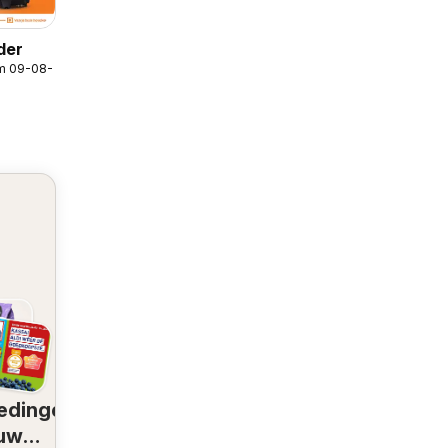
der
/m 09-08-2026
edingen
 uw