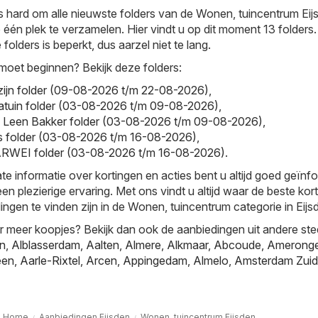
s hard om alle nieuwste folders van de Wonen, tuincentrum Eij
 één plek te verzamelen. Hier vindt u op dit moment 13 folders
folders is beperkt, dus aarzel niet te lang.
moet beginnen? Bekijk deze folders:
zijn folder (09-08-2026 t/m 22-08-2026)
,
ntratuin folder (03-08-2026 t/m 09-08-2026)
,
- Leen Bakker folder (03-08-2026 t/m 09-08-2026)
,
is folder (03-08-2026 t/m 16-08-2026)
,
WEI folder (03-08-2026 t/m 16-08-2026)
.
te informatie over kortingen en acties bent u altijd goed geïnf
en plezierige ervaring. Met ons vindt u altijd waar de beste kor
ingen te vinden zijn in de Wonen, tuincentrum categorie in Eijs
r meer koopjes? Bekijk dan ook de aanbiedingen uit andere ste
jn
,
Alblasserdam
,
Aalten
,
Almere
,
Alkmaar
,
Abcoude
,
Amerong
een
,
Aarle-Rixtel
,
Arcen
,
Appingedam
,
Almelo
,
Amsterdam Zuid
Home
Aanbiedingen Eijsden
Wonen, tuincentrum Eijsden