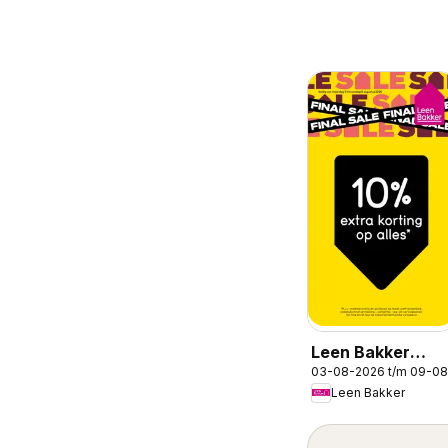
Leen Bakker
03-08-2026 t/m 09-0
folder
Leen Bakker