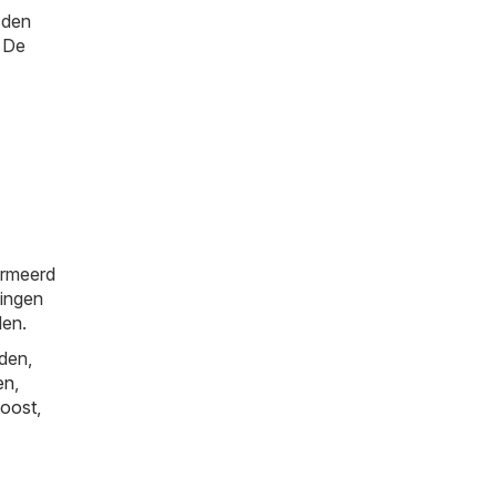
sden
. De
ormeerd
tingen
den.
den,
en
,
oost
,