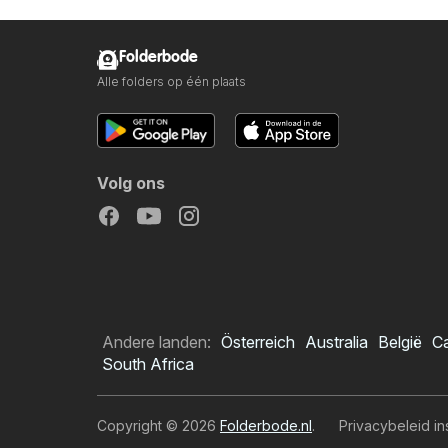
Folderbode
Alle folders op één plaats
Volg ons
Andere landen:
Österreich
Australia
België
C
South Africa
Copyright © 2026
Folderbode.nl
.
Privacybeleid in