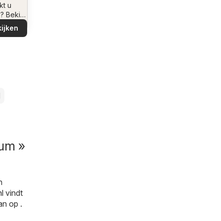
ving
kt u
e? Bekijk
iedingen
ijken
buurt!
l
rum »
n
l
vindt
an op .