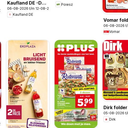
Kaufland DE -DE
Poiesz
06-08-2026 t/m 12-08-2026
Folder
-2026
Kaufland DE
Vomar fold
06-08-2026 t
Weekend f
Vomar
Dirk folde
05-08-2026 t
32
Dirk
2026