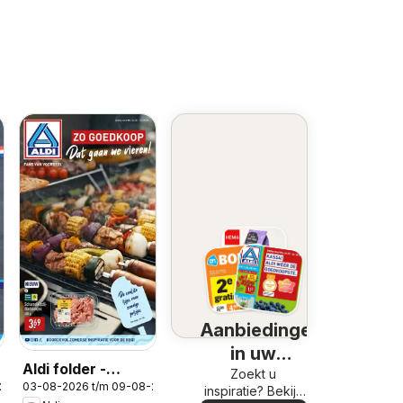
Aanbiedingen
in uw
Aldi folder -
omgeving
Zoekt u
-2026
03-08-2026 t/m 09-08-2026
Buiten eten
inspiratie? Bekijk