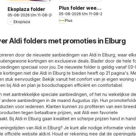
Plus folder week
Ekoplaza folder
05-08-2026 t/m 11-08-2026
32
05-08-2026 t/m 11-08-2026
Plus
Ekoplaza
er Aldi folders met promoties in Elburg
pireren door de nieuwste aanbiedingen van Aldi in Elburg, waar elk
uitengewone kortingen en exclusieve deals. Blader door de hele f
iedingen speciaal voor jou. De nieuwste folder is geldig vanaf 03-
 kortingen niet die Aldi in Elburg te bieden heeft op 21 pagina's. Me
en stuk eenvoudiger. Bekijk vanuit het comfort van je eigen woning
gen bij Aldi en plan je boodschappen efficiënt en comfortabel.
h met aantrekkelijke speciale aanbiedingen, of het nu wekelijkse de
 of andere aanbiedingen in de maand Augustus zijn. Hun promotiefold
ducten voor iedereen. Klanten kunnen zo profiteren van een breed
sproducten tegen betaalbare prijzen, wat Aldi een favoriete
t. Bij Aldi in Elburg gaan kwaliteit en scherpe prijzen hand in hand
ningstijden van Aldi in Elburg? Je kunt alle nodige informatie vind
e officiële website
aldi.nl
. Houd er rekening mee dat de openingsti