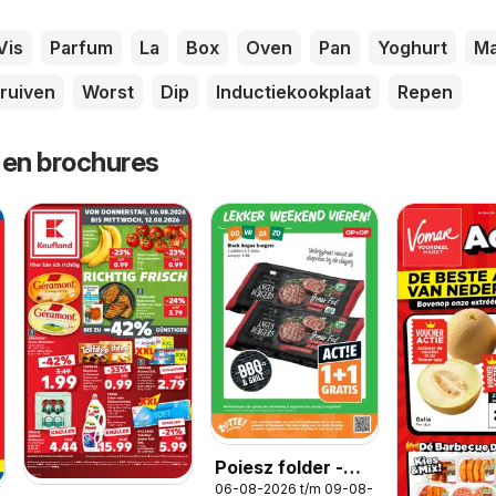
Vis
Parfum
La
Box
Oven
Pan
Yoghurt
M
ruiven
Worst
Dip
Inductiekookplaat
Repen
 en brochures
Poiesz folder -
06-08-2026 t/m 09-08-2026
Weekendacties