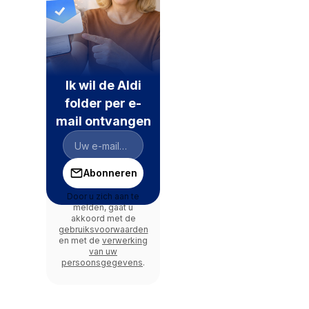
Ik wil de Aldi
folder per e-
mail ontvangen
Abonneren
Door u zich aan te
melden, gaat u
akkoord met de
gebruiksvoorwaarden
en met de
verwerking
van uw
persoonsgegevens
.