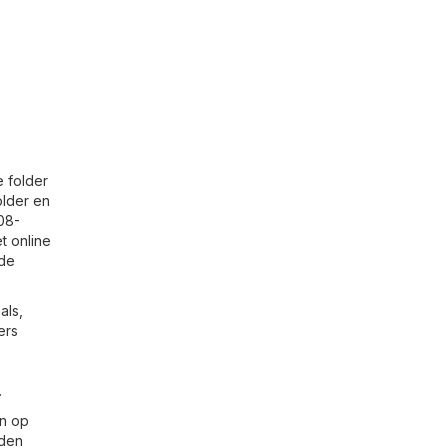
e folder
older en
08-
t online
 de
als,
ers
.
en op
jden