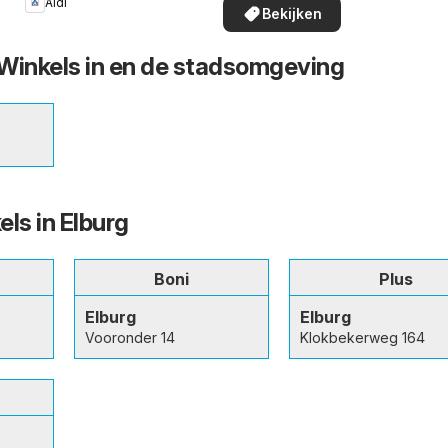
Aldi
de aanbiedingen
Bekijken
in uw buurt!
– Winkels in en de stadsomgeving
ls in Elburg
Boni
Plus
Elburg
Elburg
Vooronder 14
Klokbekerweg 164