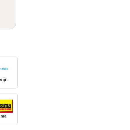
eijn
ama