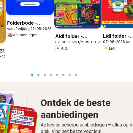
Folderbode -
vanaf vrijdag 22-05-2026
Aanbiedingen in de
Aanbiedingen
Lidl folder -
Aldi folder -
app
07-08-2026 t/m
07-08-2026 t/m 09-08-2026
Weekenddea
Weekendfolder
Lidl
Aldi
31
8-2026
Ontdek de beste
aanbiedingen
Acties en scherpe aanbiedingen – alles op 
plek. Vind het beste voor jou!