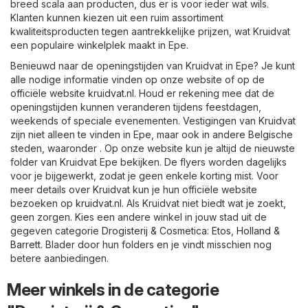
breed scala aan producten, dus er is voor ieder wat wils.
Klanten kunnen kiezen uit een ruim assortiment
kwaliteitsproducten tegen aantrekkelijke prijzen, wat Kruidvat
een populaire winkelplek maakt in Epe.
Benieuwd naar de openingstijden van Kruidvat in Epe? Je kunt
alle nodige informatie vinden op onze website of op de
officiële website
kruidvat.nl
. Houd er rekening mee dat de
openingstijden kunnen veranderen tijdens feestdagen,
weekends of speciale evenementen. Vestigingen van Kruidvat
zijn niet alleen te vinden in Epe, maar ook in andere Belgische
steden, waaronder . Op onze website kun je altijd de nieuwste
folder van Kruidvat Epe bekijken. De flyers worden dagelijks
voor je bijgewerkt, zodat je geen enkele korting mist. Voor
meer details over Kruidvat kun je hun officiële website
bezoeken op
kruidvat.nl
. Als Kruidvat niet biedt wat je zoekt,
geen zorgen. Kies een andere winkel in jouw stad uit de
gegeven categorie
Drogisterij & Cosmetica
:
Etos
,
Holland &
Barrett
. Blader door hun folders en je vindt misschien nog
betere aanbiedingen.
Meer winkels in de categorie