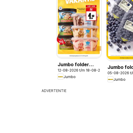
Jumbo folder
Jumbo fol
12-08-2026 t/m 18-08-2026
week 33
05-08-2026 t
week 32
Jumbo
Jumbo
ADVERTENTIE