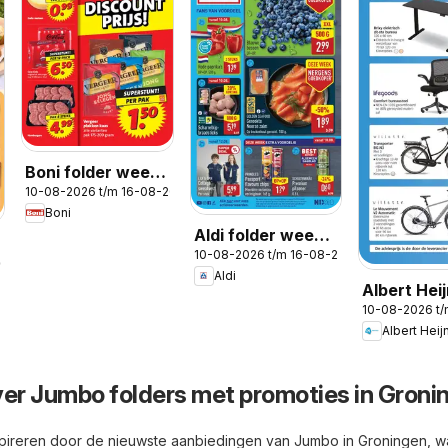
Boni folder week
10-08-2026 t/m 16-08-2026
33
Boni
Aldi folder week
10-08-2026 t/m 16-08-2026
33
2026
Aldi
Albert Hei
10-08-2026 t
folder -
Albert Heij
Voordeels
folder wee
ver Jumbo folders met promoties in Groni
spireren door de nieuwste aanbiedingen van Jumbo in Groningen, w