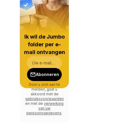
Ik wil de Jumbo
folder per e-
mail ontvangen
Abonneren
Door u zich aan te
melden, gaat u
akkoord met de
gebruiksvoorwaarden
en met de
verwerking
van uw
persoonsgegevens
.