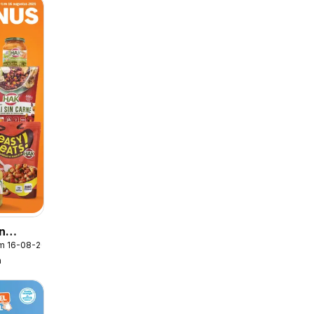
jn
/m 16-08-2026
k 33
n