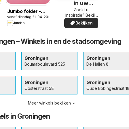
in uw
omgeving
Zoekt u
Jumbo folder -
inspiratie? Bekijk
026
vanaf dinsdag 21-04-2026
Gebaksfolder
de aanbiedingen
Bekijken
Jumbo
bekijken
in uw buurt!
gen – Winkels in en de stadsomgeving
Groningen
Groningen
Boumaboulevard 525
De Hallen 8
Groningen
Groningen
Oosterstraat 58
Oude Ebbingestraat 1
Meer winkels bekijken
els in Groningen