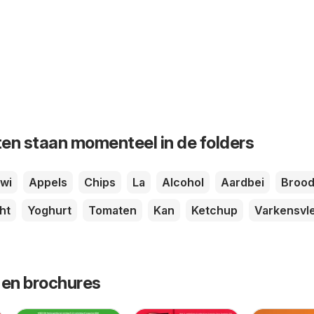
en staan momenteel in de folders
iwi
Appels
Chips
La
Alcohol
Aardbei
Broo
ht
Yoghurt
Tomaten
Kan
Ketchup
Varkensvl
 en brochures