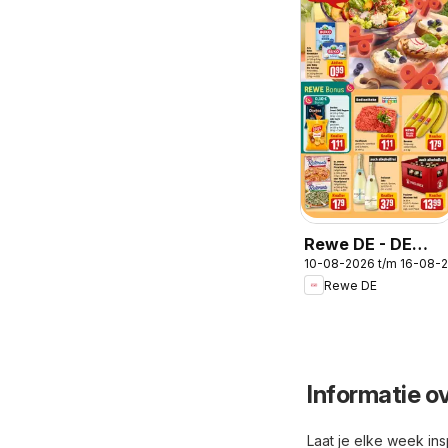
Rewe DE - DE
10-08-2026 t/m 16-08-
Folder
Rewe DE
Informatie o
Laat je elke week in