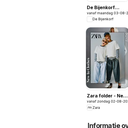
De Bijenkorf
vanaf maandag 03-08-
folder
De Bijenkorf
Zara folder - New
vanaf zondag 02-08-20
in Boys
Zara
Informatie o