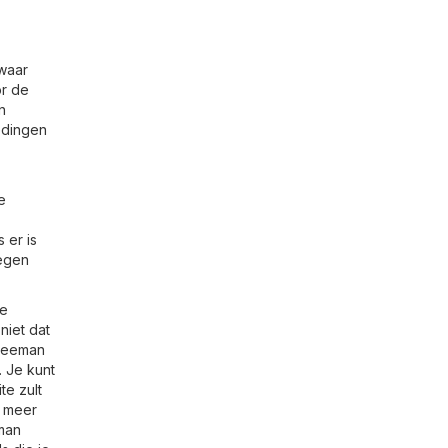
waar
or de
n
edingen
e
 er is
tegen
de
niet dat
 Zeeman
. Je kunt
te zult
r meer
man