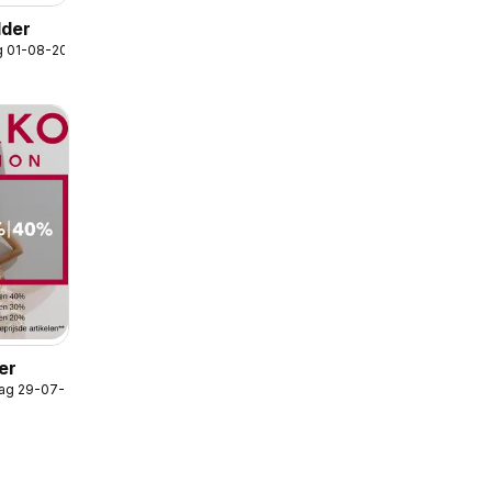
lder
g 01-08-2026
er
ag 29-07-2026