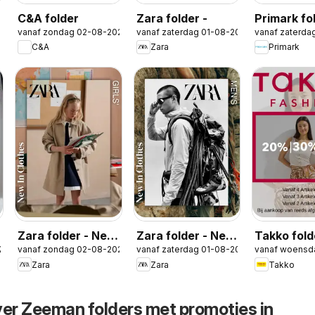
C&A folder
Zara folder -
Primark fo
2026
vanaf zondag 02-08-2026
vanaf zaterdag 01-08-2026
vanaf zaterda
C&A
Zara
Primark
Zara folder - New
Zara folder - New
Takko fold
26
vanaf zondag 02-08-2026
vanaf zaterdag 01-08-2026
vanaf woensd
in Girls
in Men
Zara
Zara
Takko
ver Zeeman folders met promoties in