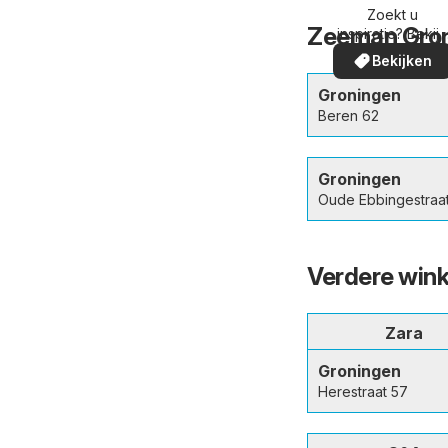
omgeving
Zoekt u
Zeeman Gron
inspiratie? Bekijk
de aanbiedinge
Bekijken
in uw buurt!
Groningen
Beren 62
Groningen
Oude Ebbingestraa
Verdere wink
Zara
Groningen
Herestraat 57