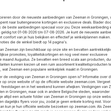
spireren door de nieuwste aanbiedingen van Zeeman in Groningen, 
opent naar buitengewone kortingen en exclusieve deals. Blader do
k de beste aanbiedingen speciaal voor jou. Deze weekaanbieding i
 geldig tot 01-08-2026 t/m 07-08-2026. Je kunt de nieuwste aanbi
t comfort van je huis bekijken en effectief je winkelplannen maken.
oties die de winkel biedt op 14 pagina's.
an Zeeman zijn beschikbaar op onze site en bevatten aantrekkelijk
ijkse promoties, loyaliteitskortingen en nog veel meer exclusieve
 maand Augustus. Ze bevatten een breed scala aan producten, dus
Klanten kunnen kiezen uit een ruim assortiment kwaliteitsproducten 
en, wat Zeeman een populaire winkelplek maakt in Groningen.
er de vestiging van Zeeman in Groningen open is? Informatie over 
je op onze website of op de officiële website
zeeman.com
. Vergeet 
p feestdagen en in het weekend kunnen afwijken. Vestigingen van
inden in Groningen, maar ook in andere Belgische steden, waaronder 
je altijd een actuele folder van Zeeman in Groningen op onze websi
n dagelijks flyers voor jou, zodat je geen enkele korting mist. Voo
an kun je hun officiële website bezoeken op
zeeman.com
. Als Zee