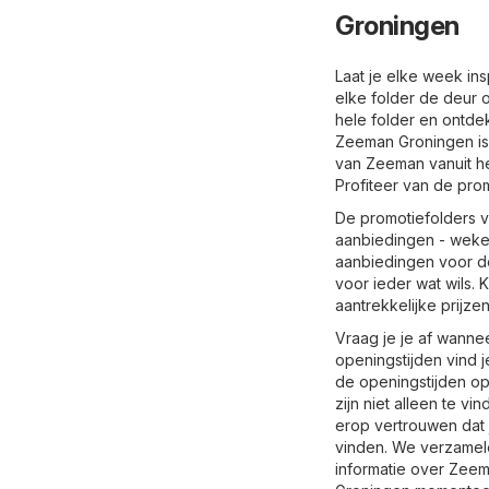
Groningen
Laat je elke week in
elke folder de deur 
hele folder en ontde
Zeeman Groningen is
van Zeeman vanuit he
Profiteer van de prom
De promotiefolders v
aanbiedingen - wekel
aanbiedingen voor de
voor ieder wat wils. 
aantrekkelijke prijz
Vraag je je af wanne
openingstijden vind 
de openingstijden o
zijn niet alleen te v
erop vertrouwen dat 
vinden. We verzamele
informatie over Zeem