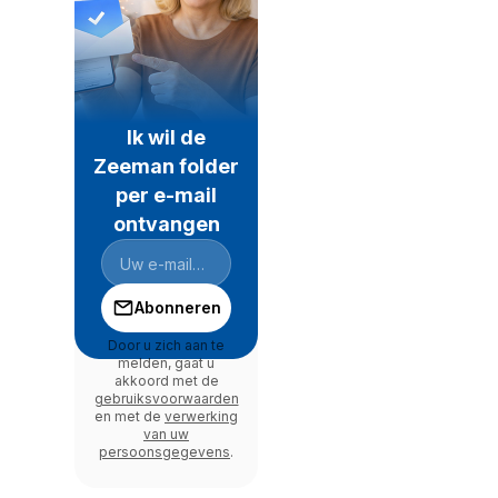
Ik wil de
Zeeman folder
per e-mail
ontvangen
Abonneren
Door u zich aan te
melden, gaat u
akkoord met de
gebruiksvoorwaarden
en met de
verwerking
van uw
persoonsgegevens
.