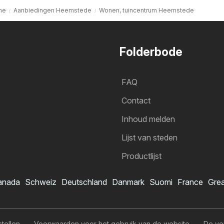
me
Aanbiedingen Heemstede
Wonen, tuincentrum Heemstede
Folderbode
FAQ
Contact
Inhoud melden
Lijst van steden
Productlijst
anada
Schweiz
Deutschland
Danmark
Suomi
France
Grea
stellen
Voorwaarden voor het gebruik van de website
De ve