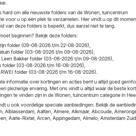
aar.
s hard om alle nieuwste folders van de Wonen, tuincentrum
e voor u op één plek te verzamelen. Hier vindt u op dit momen
id van deze folders is beperkt, dus aarzel niet te lang.
moet beginnen? Bekijk deze folders:
zijn folder (09-08-2026 t/m 22-08-2026)
,
ntratuin folder (03-08-2026 t/m 09-08-2026)
,
- Leen Bakker folder (03-08-2026 t/m 09-08-2026)
,
is folder (03-08-2026 t/m 16-08-2026)
,
WEI folder (03-08-2026 t/m 16-08-2026)
.
te informatie over kortingen en acties bent u altijd goed geïnf
en plezierige ervaring. Met ons vindt u altijd waar de beste kor
ingen te vinden zijn in de Wonen, tuincentrum categorie in He
ndt u ook voordelige speciale aanbiedingen. Bekijk de aanbiedi
jn
,
Alblasserdam
,
Aalten
,
Almere
,
Alkmaar
,
Abcoude
,
Amerong
een
,
Aarle-Rixtel
,
Arcen
,
Appingedam
,
Almelo
,
Amsterdam Zuid