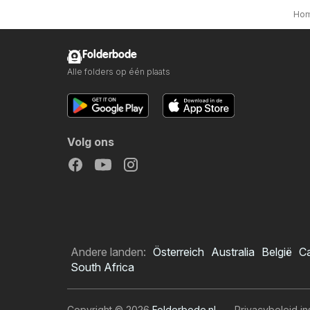
Ho
Folderbode
Alle folders op één plaats
Volg ons
Andere landen:
Österreich
Australia
België
C
South Africa
Copyright © 2026
Folderbode.nl
.
Privacybeleid in