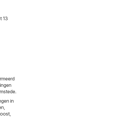
t 13
ormeerd
tingen
emstede.
ngen in
en
,
oost
,