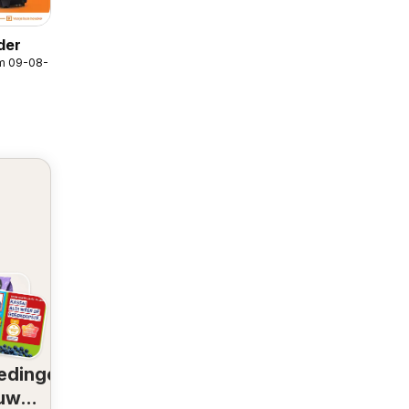
der
/m 09-08-2026
edingen
 uw