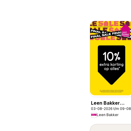
Leen Bakker
03-08-2026 t/m 09-0
folder
Leen Bakker