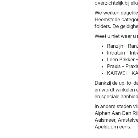
overzichtelijk bij elk
We werken dagelijk
Heemstede categori
folders. De geldighe
Weet u niet waar u 
Ranzijn - Ran
Intratuin - I
Leen Bakker 
Praxis - Prax
KARWEI - KAR
Dankzij de up-to-da
en wordt winkelen e
en speciale aanbied
In andere steden vi
Alphen Aan Den Ri
Aalsmeer
,
Amstelv
Apeldoorn
eens.