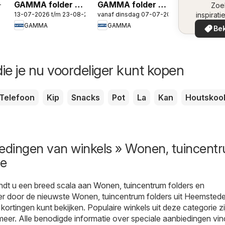
GAMMA folder -
GAMMA folder -
-2026
omge
Zoe
13-07-2026 t/m 23-08-2026
vanaf dinsdag 07-07-2026
inspirati
De nummer 1 in
Gereedschap
de aanb
GAMMA
GAMMA
verf
special
Bek
in uw 
ie je nu voordeliger kunt kopen
Telefoon
Kip
Snacks
Pot
La
Kan
Houtskoo
iedingen van winkels » Wonen, tuincent
de
ndt u een breed scala aan
Wonen, tuincentrum
folders en
er door de nieuwste Wonen, tuincentrum folders uit Heemsted
 kortingen kunt bekijken. Populaire winkels uit deze categorie zi
 meer. Alle benodigde informatie over speciale aanbiedingen vin