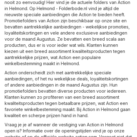
nooit zo eenvoudig! Hier vind je de actuele folders van Action
in Helmond. Op
Helmond - Folderbode.nl
vind je altijd de
nieuwste speciale aanbiedingen die Action te bieden heeft.
Promotiefolders van Action zijn beschikbaar op onze site en
bevatten aantrekkelijke aanbiedingen - wekelijkse promoties,
loyaliteitskortingen en vele andere exclusieve aanbiedingen
voor de maand Augustus. Ze bevatten een breed scala aan
producten, dus er is voor ieder wat wils. Klanten kunnen
kiezen uit een breed assortiment kwaliteitsproducten tegen
aantrekkelijke prijzen, wat Action een populaire
winkelbestemming maakt in Helmond.
Action onderscheidt zich met aantrekkelijke speciale
aanbiedingen, of het nu wekelijkse deals, loyaliteitskortingen
of andere aanbiedingen in de maand Augustus zijn. Hun
promotiefolders bevatten diverse producten voor iedereen.
Klanten kunnen zo profiteren van een breed assortiment
kwaliteitsproducten tegen betaalbare prijzen, wat Action een
favoriete winkelbestemming maakt. Bij Action in Helmond gaan
kwaliteit en scherpe prijzen hand in hand.
Vraag je je af wanneer de vestiging van Action in Helmond
open is? Informatie over de openingstijden vind je op onze
website of op de officiële website
action.com
. Vergeet niet dat