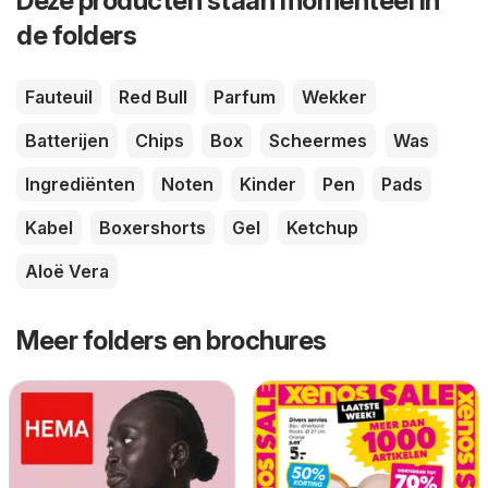
Deze producten staan momenteel in
de folders
Fauteuil
Red Bull
Parfum
Wekker
Batterijen
Chips
Box
Scheermes
Was
Ingrediënten
Noten
Kinder
Pen
Pads
Kabel
Boxershorts
Gel
Ketchup
Aloë Vera
Meer folders en brochures