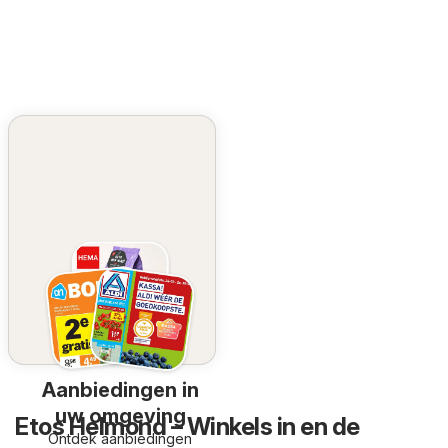
Aanbiedingen in
uw omgeving
Etos Helmond – Winkels in en de
Ontdek aanbiedingen