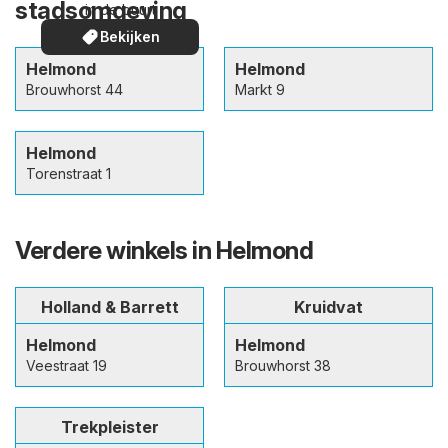
stadsomgeving
in de buurt
Bekijken
Helmond
Helmond
Brouwhorst 44
Markt 9
Helmond
Torenstraat 1
Verdere winkels in Helmond
Holland & Barrett
Kruidvat
Helmond
Helmond
Veestraat 19
Brouwhorst 38
Trekpleister