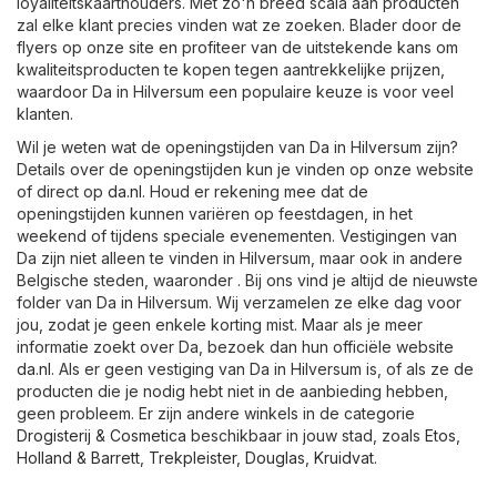
loyaliteitskaarthouders. Met zo'n breed scala aan producten
zal elke klant precies vinden wat ze zoeken. Blader door de
flyers op onze site en profiteer van de uitstekende kans om
kwaliteitsproducten te kopen tegen aantrekkelijke prijzen,
waardoor Da in Hilversum een populaire keuze is voor veel
klanten.
Wil je weten wat de openingstijden van Da in Hilversum zijn?
Details over de openingstijden kun je vinden op onze website
of direct op
da.nl
. Houd er rekening mee dat de
openingstijden kunnen variëren op feestdagen, in het
weekend of tijdens speciale evenementen. Vestigingen van
Da zijn niet alleen te vinden in Hilversum, maar ook in andere
Belgische steden, waaronder . Bij ons vind je altijd de nieuwste
folder van Da in Hilversum. Wij verzamelen ze elke dag voor
jou, zodat je geen enkele korting mist. Maar als je meer
informatie zoekt over Da, bezoek dan hun officiële website
da.nl
. Als er geen vestiging van Da in Hilversum is, of als ze de
producten die je nodig hebt niet in de aanbieding hebben,
geen probleem. Er zijn andere winkels in de categorie
Drogisterij & Cosmetica
beschikbaar in jouw stad, zoals
Etos
,
Holland & Barrett
,
Trekpleister
,
Douglas
,
Kruidvat
.