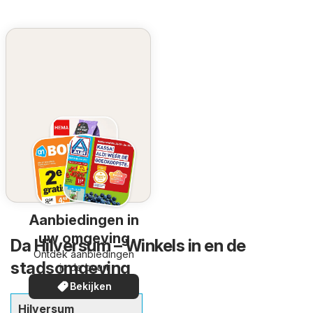
Aanbiedingen in
uw omgeving
Da Hilversum – Winkels in en de
Ontdek aanbiedingen
stadsomgeving
in de buurt
Bekijken
Hilversum