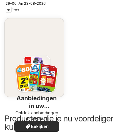
29-06 t/m 23-08-2026
Etos
Aanbiedingen
in uw
Ontdek aanbiedingen
omgeving
Producten die je nu voordeliger
in de buurt
kunt kopen
Bekijken