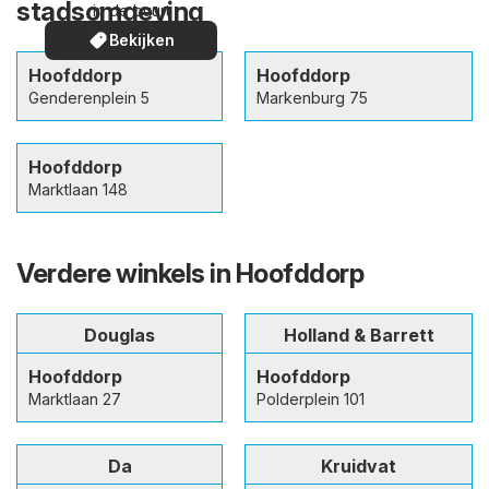
stadsomgeving
in de buurt
Bekijken
Hoofddorp
Hoofddorp
Genderenplein 5
Markenburg 75
Hoofddorp
Marktlaan 148
Verdere winkels in Hoofddorp
Douglas
Holland & Barrett
Hoofddorp
Hoofddorp
Marktlaan 27
Polderplein 101
Da
Kruidvat