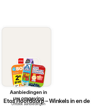
Aanbiedingen in
uw omgeving
Etos Hoofddorp – Winkels in en de
Ontdek aanbiedingen