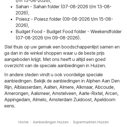
t/m 13-08-2026)
,
Sahan - Sahan folder (07-08-2026 t/m 13-08-
2026)
,
Poiesz - Poiesz folder (09-08-2026 t/m 15-08-
2026)
,
Budget Food - Budget Food folder - Weekendfolder
(07-08-2026 t/m 09-08-2026)
.
Stel thuis op uw gemak een boodschappenlijst samen en
ga dan in de winkel shoppen waar u de beste prijs
aangeboden krijgt. Met ons heeft u altijd een goed
overzicht van de speciale aanbiedingen in Huizen.
In andere steden vindt u ook voordelige speciale
aanbiedingen. Bekijk de aanbiedingen in
Alphen Aan Den
Rijn
,
Alblasserdam
,
Aalten
,
Almere
,
Alkmaar
,
Abcoude
,
Amerongen
,
Aalsmeer
,
Amstelveen
,
Aarle-Rixtel
,
Arcen
,
Appingedam
,
Almelo
,
Amsterdam Zuidoost
,
Apeldoorn
eens.
Home
Aanbiedingen Huizen
Supermarkten Huizen