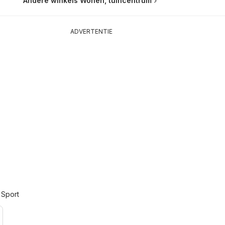
Andere winkels Wonen, tuincentrum
ADVERTENTIE
 Sport