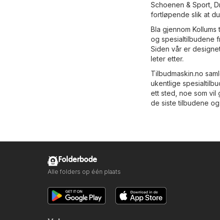
Schoenen & Sport
,
D
fortløpende slik at du
Bla gjennom Kollums t
og spesialtilbudene f
Siden vår er designet
leter etter.
Tilbudmaskin.no saml
ukentlige spesialtilb
ett sted, noe som vi
de siste tilbudene og
Folderbode
Alle folders op één plaats