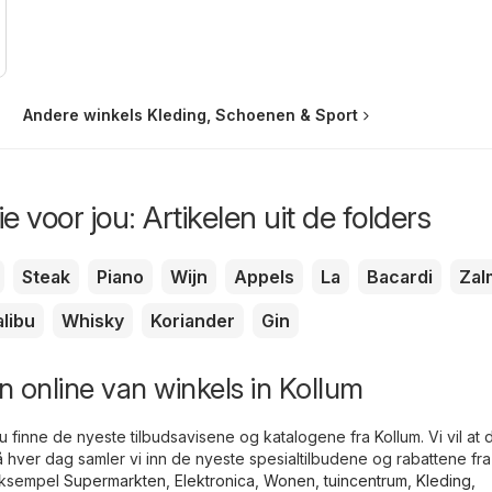
Andere winkels Kleding, Schoenen & Sport
e voor jou: Artikelen uit de folders
Steak
Piano
Wijn
Appels
La
Bacardi
Zal
libu
Whisky
Koriander
Gin
 online van winkels in Kollum
u finne de nyeste tilbudsavisene og katalogene fra Kollum. Vi vil at 
å hver dag samler vi inn de nyeste spesialtilbudene og rabattene fra
 eksempel
Supermarkten
,
Elektronica
,
Wonen, tuincentrum
,
Kleding,