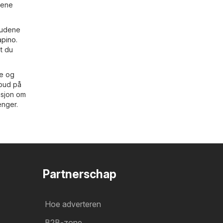
sene
lbudene
apino
.
t du
ne og
lbud på
asjon om
enger.
Partnerschap
Hoe adverteren
B2B-zone