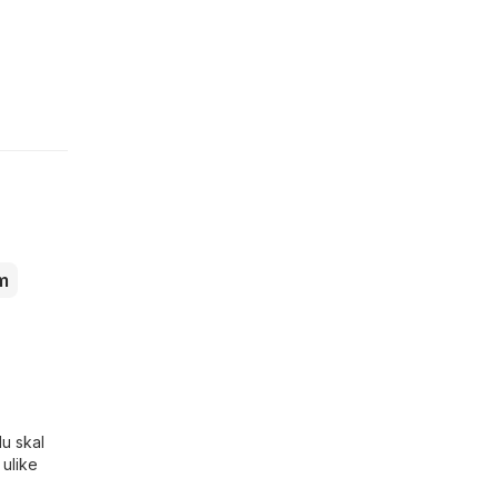
m
du skal
 ulike