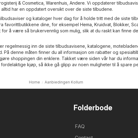
rogisterij & Cosmetica
,
Warenhuis
,
Andere
. Vi oppdaterer tilbudsavi
 alltid har en oppdatert oversikt over de siste tilbudene.
ilbudsaviser og kataloger hver dag for å holde tritt med de siste ti
ra favorittbutikkene dine, for eksempel
Hema
,
Kruidvat
,
Blokker
,
Sc
 for å være så brukervennlig som mulig, slik at du raskt kan finne de
er regelmessig inn de siste tilbudsavisene, katalogene, moteblade
ud. På denne måten finner du all informasjon om rabatter og spesialti
l gjøre shoppingen din enklere. Takket være siden vår har du inform
 fordelaktige kjøp, så ikke gå glipp av noen muligheter til å spare p
Home
Aanbiedingen Kollum
Folderbode
FAQ
Contact