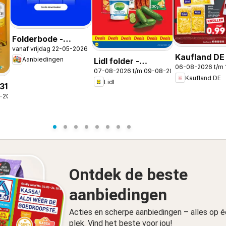
Folderbode -
vanaf vrijdag 22-05-2026
Aanbiedingen in de
Kaufland DE
Aanbiedingen
Lidl folder -
app
06-08-2026 t/m
Folder
07-08-2026 t/m 09-08-2026
Weekenddeals
Kaufland DE
Lidl
31
8-2026
Ontdek de beste
aanbiedingen
Acties en scherpe aanbiedingen – alles op 
plek. Vind het beste voor jou!