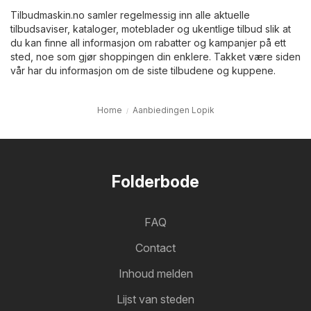
Tilbudmaskin.no samler regelmessig inn alle aktuelle
tilbudsaviser, kataloger, moteblader og ukentlige tilbud slik at
du kan finne all informasjon om rabatter og kampanjer på ett
sted, noe som gjør shoppingen din enklere. Takket være siden
vår har du informasjon om de siste tilbudene og kuppene.
Home
Aanbiedingen Lopik
Folderbode
FAQ
Contact
Inhoud melden
Lijst van steden