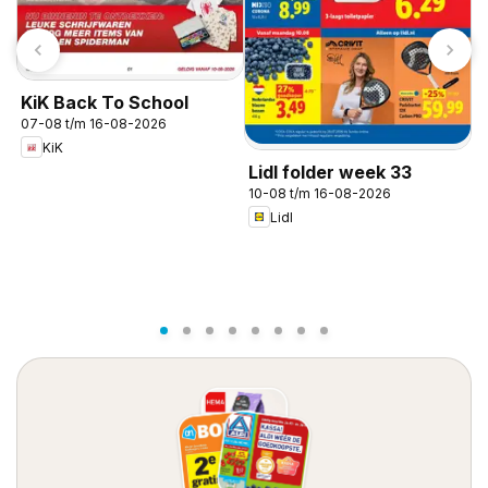
KiK Back To School
07-08 t/m 16-08-2026
KiK
Lidl folder week 33
L
10-08 t/m 16-08-2026
0
Lidl