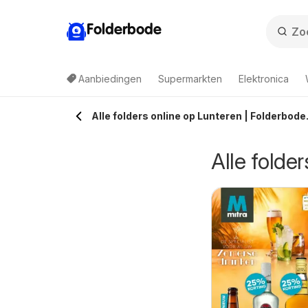
Folderbode
Aanbiedingen
Supermarkten
Elektronica
Alle folders online op Lunteren | Folderbode.
Alle folde
anzijn folder
9-08-2026 t/m 22-08-2026
Budget Food folder
Ranzijn
07-08-2026 t/m 09-08-2026
- Weekendfolder