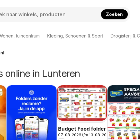
Zoeken
Wonen, tuincentrum
Kleding, Schoenen & Sport
Drogisterij & 
nl
rs online in Lunteren
Budget Food folder
07-08-2026 t/m 13-08-2026