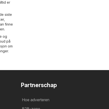
ltid er
de siste
ker
,
kan finne
ren.
ne og
lbud på
asjon om
enger.
Partnerschap
Hoe adverteren
B2B-zone