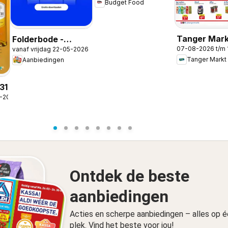
Budget Food
Tanger Mark
Folderbode -
07-08-2026 t/m
vanaf vrijdag 22-05-2026
folder
Aanbiedingen in de
Tanger Markt
Aanbiedingen
app
31
8-2026
Ontdek de beste
aanbiedingen
Acties en scherpe aanbiedingen – alles op 
plek. Vind het beste voor jou!