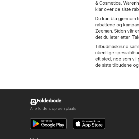
& Cosmetica
,
Warenh
klar over de siste ra
Du kan bla gjennom t
rabattene og kampanj
Zeeman
. Siden vår e
det du leter etter. T
Tilbudmaskin.no saml
ukentlige spesialtilb
ett sted, noe som vi
de siste tilbudene og
Folderbode
Alle folders op één plaats