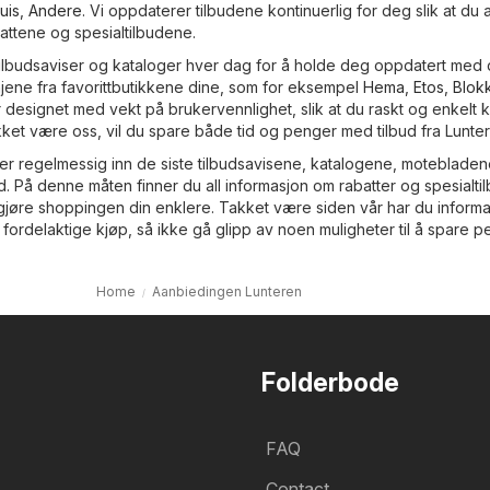
uis
,
Andere
. Vi oppdaterer tilbudene kontinuerlig for deg slik at du al
battene og spesialtilbudene.
ilbudsaviser og kataloger hver dag for å holde deg oppdatert med 
ene fra favorittbutikkene dine, som for eksempel
Hema
,
Etos
,
Blok
r designet med vekt på brukervennlighet, slik at du raskt og enkelt 
akket være oss, vil du spare både tid og penger med tilbud fra Lunte
er regelmessig inn de siste tilbudsavisene, katalogene, moteblade
ud. På denne måten finner du all informasjon om rabatter og spesialti
l gjøre shoppingen din enklere. Takket være siden vår har du inform
 fordelaktige kjøp, så ikke gå glipp av noen muligheter til å spare p
Home
Aanbiedingen Lunteren
Folderbode
FAQ
Contact