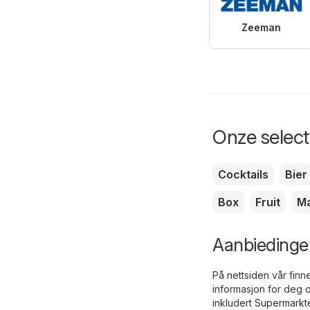
Zeeman
Onze selecti
Cocktails
Bier
Box
Fruit
Ma
Aanbiedingen
På nettsiden vår finn
informasjon for deg o
inkludert
Supermarkt