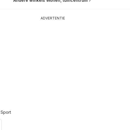
Andere winkels Wonen, tuincentrum
ADVERTENTIE
 Sport