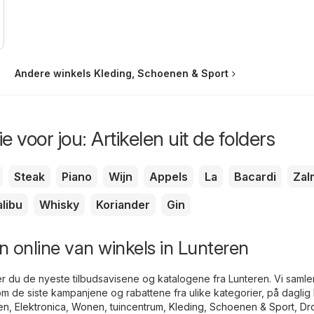
Andere winkels Kleding, Schoenen & Sport
e voor jou: Artikelen uit de folders
Steak
Piano
Wijn
Appels
La
Bacardi
Zal
libu
Whisky
Koriander
Gin
 online van winkels in Lunteren
er du de nyeste tilbudsavisene og katalogene fra Lunteren. Vi samler 
m de siste kampanjene og rabattene fra ulike kategorier, på daglig 
en
,
Elektronica
,
Wonen, tuincentrum
,
Kleding, Schoenen & Sport
,
Dro