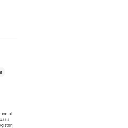
m
inn all
basis,
gisterij