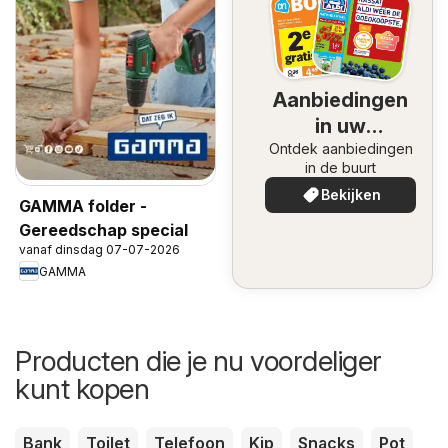
Aanbiedingen
in uw
Ontdek aanbiedingen
omgeving
in de buurt
Bekijken
GAMMA folder -
Gereedschap special
vanaf dinsdag 07-07-2026
GAMMA
Producten die je nu voordeliger
kunt kopen
Bank
Toilet
Telefoon
Kip
Snacks
Pot