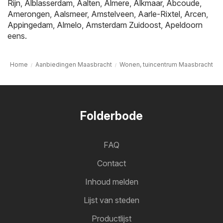
Rijn
,
Alblasserdam
,
Aalten
,
Almere
,
Alkmaar
,
Abcoude
,
Amerongen
,
Aalsmeer
,
Amstelveen
,
Aarle-Rixtel
,
Arcen
,
Appingedam
,
Almelo
,
Amsterdam Zuidoost
,
Apeldoorn
eens.
Home
Aanbiedingen Maasbracht
Wonen, tuincentrum Maasbracht
Folderbode
FAQ
Contact
Inhoud melden
Lijst van steden
Productlijst