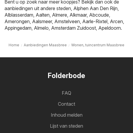
Bent u op zoek naar meer koopjes? Bekijk dan ook de
aanbiedingen uit andere steden,
Alphen Aan Den Rijn
,
Alblasserdam
,
Aalten
,
Almere
,
Alkmaar
,
Abcoude
,
Amerongen
,
Aalsmeer
,
Amstelveen
,
Aarle-Rixtel
,
Arcen
,
Appingedam
,
Almelo
,
Amsterdam Zuidoost
,
Apeldoorn
.
Home
Aanbiedingen Maasbree
Wonen, tuincentrum Maasbree
Folderbode
FAQ
Contact
Inhoud melden
Lijst van steden