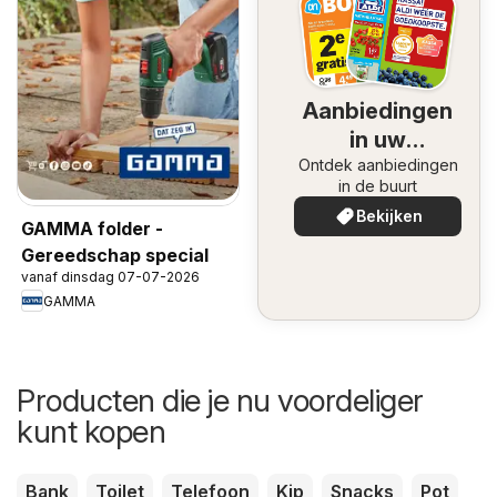
Aanbiedingen
in uw
Ontdek aanbiedingen
omgeving
in de buurt
Bekijken
GAMMA folder -
Gereedschap special
vanaf dinsdag 07-07-2026
GAMMA
Producten die je nu voordeliger
kunt kopen
Bank
Toilet
Telefoon
Kip
Snacks
Pot