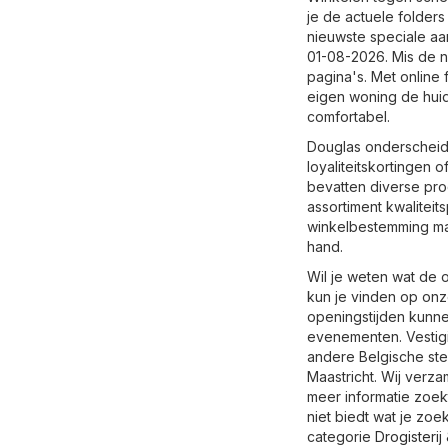
je de actuele folders
nieuwste speciale aa
01-08-2026. Mis de ni
pagina's. Met online 
eigen woning de huid
comfortabel.
Douglas onderscheidt
loyaliteitskortingen
bevatten diverse pro
assortiment kwalitei
winkelbestemming maak
hand.
Wil je weten wat de o
kun je vinden op onz
openingstijden kunne
evenementen. Vestigin
andere Belgische sted
Maastricht. Wij verza
meer informatie zoek
niet biedt wat je zo
categorie
Drogisteri