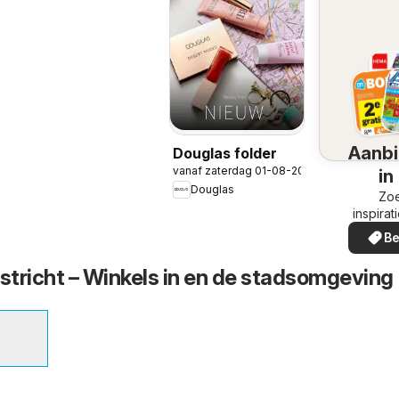
Aanbi
Douglas folder
vanaf zaterdag 01-08-2026
in
Douglas
omg
Zoe
inspirat
de aanb
Be
in uw
tricht – Winkels in en de stadsomgeving