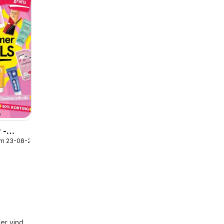
 -
/m 23-08-2026
er vind