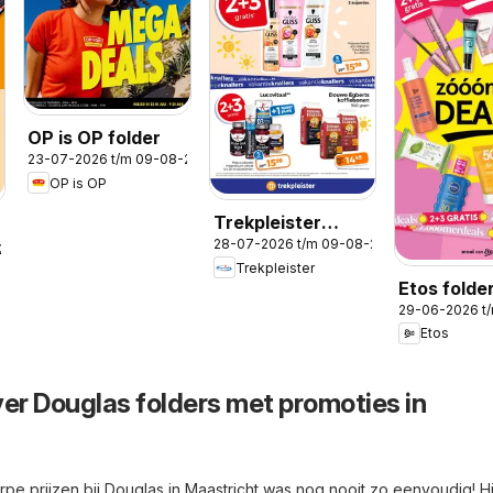
OP is OP folder
23-07-2026 t/m 09-08-2026
OP is OP
Trekpleister
28-07-2026 t/m 09-08-2026
folder
-2026
Trekpleister
Etos folder
29-06-2026 t
Zomer
Etos
ver Douglas folders met promoties in
pe prijzen bij Douglas in Maastricht was nog nooit zo eenvoudig! Hi