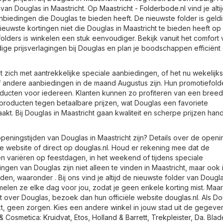
 van Douglas in Maastricht. Op
Maastricht - Folderbode.nl
vind je alti
nbiedingen die Douglas te bieden heeft. De nieuwste folder is geld
euwste kortingen niet die Douglas in Maastricht te bieden heeft op
folders is winkelen een stuk eenvoudiger. Bekijk vanuit het comfort 
ige prijsverlagingen bij Douglas en plan je boodschappen efficiënt
 zich met aantrekkelijke speciale aanbiedingen, of het nu wekelijks
 of andere aanbiedingen in de maand Augustus zijn. Hun promotiefold
ducten voor iedereen. Klanten kunnen zo profiteren van een breed
tsproducten tegen betaalbare prijzen, wat Douglas een favoriete
t. Bij Douglas in Maastricht gaan kwaliteit en scherpe prijzen hand
peningstijden van Douglas in Maastricht zijn? Details over de openi
e website of direct op
douglas.nl
. Houd er rekening mee dat de
n variëren op feestdagen, in het weekend of tijdens speciale
gen van Douglas zijn niet alleen te vinden in Maastricht, maar ook 
en, waaronder . Bij ons vind je altijd de nieuwste folder van Dougla
melen ze elke dag voor jou, zodat je geen enkele korting mist. Maar 
t over Douglas, bezoek dan hun officiële website
douglas.nl
. Als D
ekt, geen zorgen. Kies een andere winkel in jouw stad uit de gegeve
j & Cosmetica
:
Kruidvat
,
Etos
,
Holland & Barrett
,
Trekpleister
,
Da
. Bla