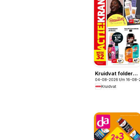
Kruidvat folder
04-08-2026 t/m 16-08-
week 32
Kruidvat