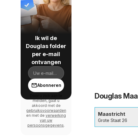
Ik wil de
Douglas folder
per e-mail
ontvangen
Abonneren
Douglas Maas
Door u zich aan te
melden, gaat u
akkoord met de
gebruiksvoorwaarden
Maastricht
en met de
verwerking
Grote Staat 26
van uw
persoonsgegevens
.