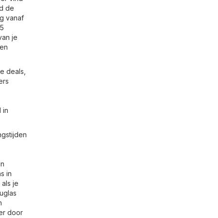
jd de
ig vanaf
 5
van je
 en
e deals,
ers
 in
ngstijden
in
s in
als je
ouglas
n
der door