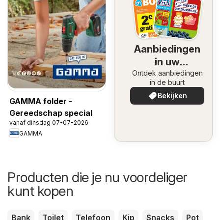
Aanbiedingen
in uw
Ontdek aanbiedingen
omgeving
in de buurt
Bekijken
GAMMA folder -
Gereedschap special
vanaf dinsdag 07-07-2026
GAMMA
Producten die je nu voordeliger
kunt kopen
Bank
Toilet
Telefoon
Kip
Snacks
Pot