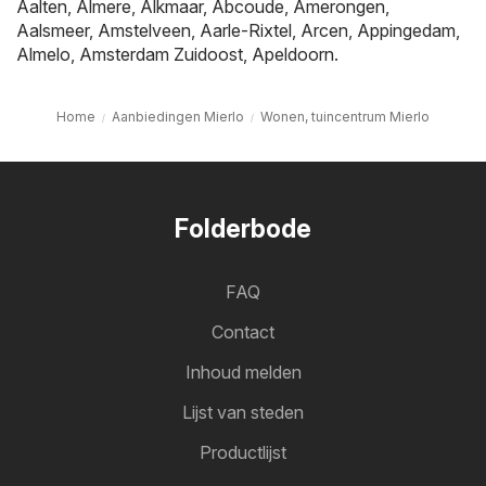
Aalten
,
Almere
,
Alkmaar
,
Abcoude
,
Amerongen
,
Aalsmeer
,
Amstelveen
,
Aarle-Rixtel
,
Arcen
,
Appingedam
,
Almelo
,
Amsterdam Zuidoost
,
Apeldoorn
.
Home
Aanbiedingen Mierlo
Wonen, tuincentrum Mierlo
Folderbode
FAQ
Contact
Inhoud melden
Lijst van steden
Productlijst